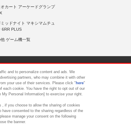
リオカート アーケードグランプ
X
岸ミッドナイト マキシマムチュ
 6RR PLUS
の他 ゲーム機一覧
サイトポリシー
プライバシーポリシー
ウェブアクセシビリティ方
raffic and to personalize content and ads. We
advertising partners, who may combine it with other
rom your use of their services. Please click "
here
"
供について
カスタマーハラスメント対応方針
よくあるご質問・
f each cookie. You have the right to opt out of our
e My Personal Information] to exercise your right.
 , if you choose to allow the sharing of cookies
to have consented to the sharing regardless of the
, please manage your consent on the following
lose the banner.
ndai Namco Amusement Lab Inc.
©Bandai Namco Experience Inc.
©HANAY