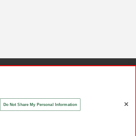
針と検証結果
お取引先さまとともに
お問い合わせ
Do Not Share My Personal Information
ASHIKI Co., Ltd. All Rights Reserved.