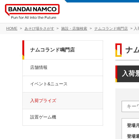
HOME
あそび場をさがす
施設・店舗検索
ナムコランド鳴門店
入
ナ
ナムコランド鳴門店
店舗情報
入荷
イベント&ニュース
入荷プライズ
設置ゲーム機
登場
登場