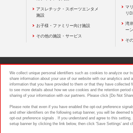
マ
アスレチック・スポーツエンタメ
リD
施設
湾
お子様・ファミリー向け施設
ーン
その他の施設・サービス
そ
関連会社
サステナビリティ
We collect unique personal identifiers such as cookies to analyze our t
share information about your use of our website with our analytics and 
information that you have provided to them or that they have collected f
食品のご提
to see more details about how we use cookies and the retention period o
sharing of your information with our partners. Please click [Do Not Shar
Please note that even if you have enabled the opt-out preference signals
and other identifiers on the following setup banner, you will be deemed 
opt-out preference signals . If you understand and agree to this setting
setup banner by clicking the link below, then click 'Save Settings' and c
©Bandai Namco Amusement Inc.
©Ba