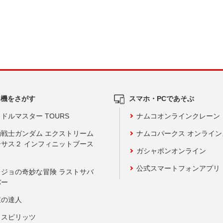
ム機をさがす
スマホ・PCであそぶ
ドルマスター TOURS
ナムコオンラインクレーン
動戦士ガンダム エクストリーム
ナムコパークス オンライ
ーサス２ インフィニットブース
ガシャポンオンライン
公式スマートフォンアプリ
ョジョの奇妙な冒険 ラストサバ
バー
鼓の達人
りスピリッツ