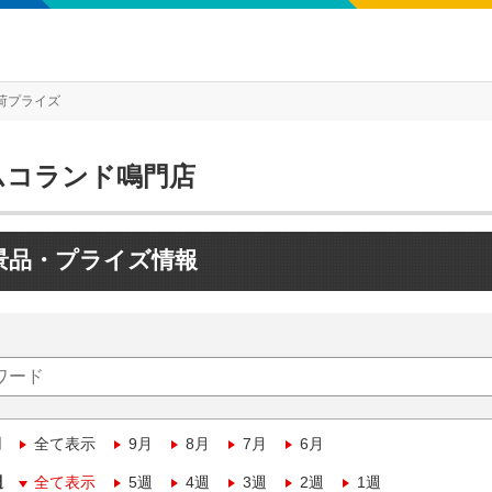
荷プライズ
ムコランド鳴門店
景品・プライズ情報
月
全て表示
9月
8月
7月
6月
週
全て表示
5週
4週
3週
2週
1週