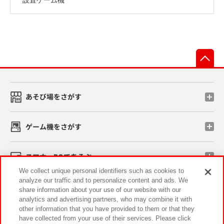
先
あそび場をさがす
ゲーム機をさがす
スマホ・PCであそぶ
We collect unique personal identifiers such as cookies to
analyze our traffic and to personalize content and ads. We
イベント・キャンペーン
share information about your use of our website with our
analytics and advertising partners, who may combine it with
other information that you have provided to them or that they
have collected from your use of their services. Please click