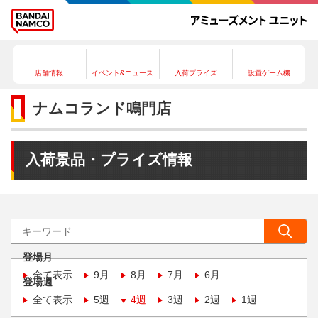
店舗情報
イベント&ニュース
入荷プライズ
設置ゲーム機
ナムコランド鳴門店
入荷景品・プライズ情報
登場月
全て表示
9月
8月
7月
6月
登場週
全て表示
5週
4週
3週
2週
1週