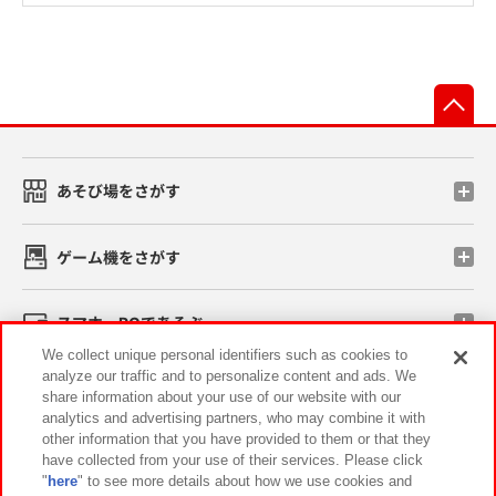
先
あそび場をさがす
ゲーム機をさがす
スマホ・PCであそぶ
We collect unique personal identifiers such as cookies to
analyze our traffic and to personalize content and ads. We
イベント・キャンペーン
share information about your use of our website with our
analytics and advertising partners, who may combine it with
other information that you have provided to them or that they
have collected from your use of their services. Please click
"
here
" to see more details about how we use cookies and
関連会社
サステナビリティ
サイトポリシー