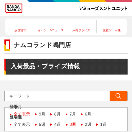
店舗情報
イベント&ニュース
入荷プライズ
設置ゲーム機
ナムコランド鳴門店
入荷景品・プライズ情報
登場月
全て表示
9月
8月
7月
6月
登場週
全て表示
5週
4週
3週
2週
1週