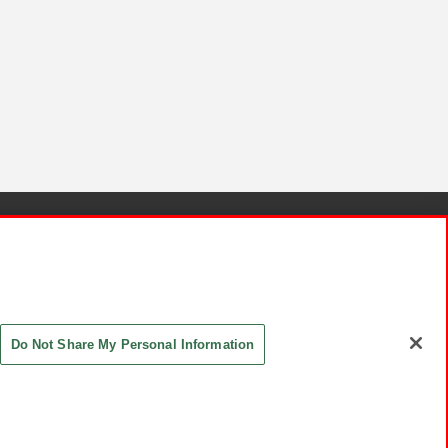
針と検証結果
お取引先さまとともに
お問い合わせ
Do Not Share My Personal Information
ASHIKI Co., Ltd. All Rights Reserved.