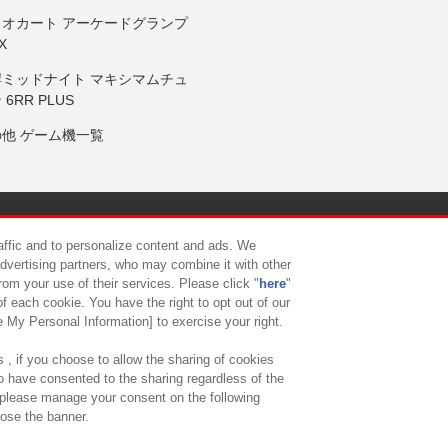
リオカート アーケードグランプ
X
岸ミッドナイト マキシマムチュ
 6RR PLUS
の他 ゲーム機一覧
サイトポリシー
プライバシーポリシー
ウェブアクセシビリティ方
raffic and to personalize content and ads. We
advertising partners, who may combine it with other
rom your use of their services. Please click "
here
"
供について
カスタマーハラスメント対応方針
よくあるご質問・
f each cookie. You have the right to opt out of our
e My Personal Information] to exercise your right.
 , if you choose to allow the sharing of cookies
to have consented to the sharing regardless of the
, please manage your consent on the following
lose the banner.
ndai Namco Amusement Lab Inc.
©Bandai Namco Experience Inc.
©HANAY