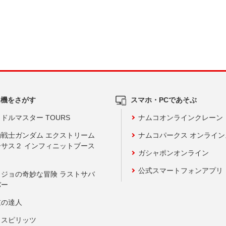
ム機をさがす
スマホ・PCであそぶ
ドルマスター TOURS
ナムコオンラインクレーン
動戦士ガンダム エクストリーム
ナムコパークス オンライ
ーサス２ インフィニットブース
ガシャポンオンライン
公式スマートフォンアプリ
ョジョの奇妙な冒険 ラストサバ
バー
鼓の達人
りスピリッツ