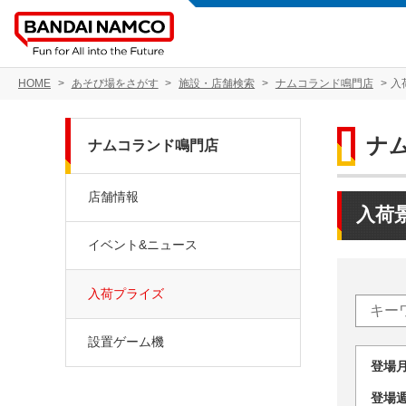
HOME
あそび場をさがす
施設・店舗検索
ナムコランド鳴門店
入
ナ
ナムコランド鳴門店
店舗情報
入荷
イベント&ニュース
入荷プライズ
設置ゲーム機
登場
登場