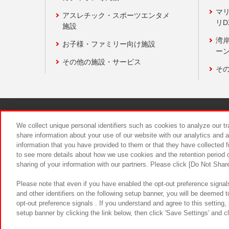
マ
アスレチック・スポーツエンタメ
リD
施設
湾
お子様・ファミリー向け施設
ーン
その他の施設・サービス
そ
関連会社
サステナビリティ
We collect unique personal identifiers such as cookies to analyze our t
share information about your use of our website with our analytics and 
information that you have provided to them or that they have collected f
食品のご提
to see more details about how we use cookies and the retention period o
sharing of your information with our partners. Please click [Do Not Shar
Please note that even if you have enabled the opt-out preference signals
and other identifiers on the following setup banner, you will be deemed 
opt-out preference signals . If you understand and agree to this setting
setup banner by clicking the link below, then click 'Save Settings' and c
©Bandai Namco Amusement Inc.
©Ba