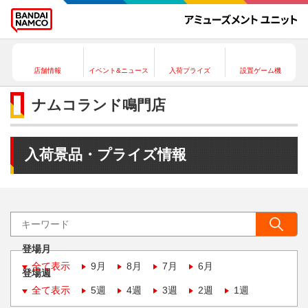
店舗情報
イベント&ニュース
入荷プライズ
設置ゲーム機
ナムコランド鳴門店
入荷景品・プライズ情報
登場月
全て表示
9月
8月
7月
6月
登場週
全て表示
5週
4週
3週
2週
1週