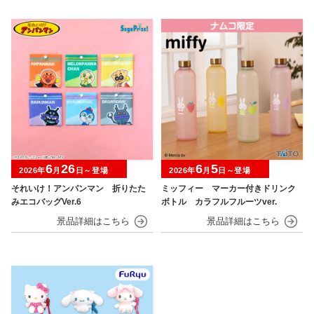
6
26
6
5
2026年
月
日～登場
2026年
月
日～登場
それいけ！アンパンマン 折りたた
ミッフィー マーカー付きドリンク
みエコバッグVer.6
ボトル カラフルフルーツver.