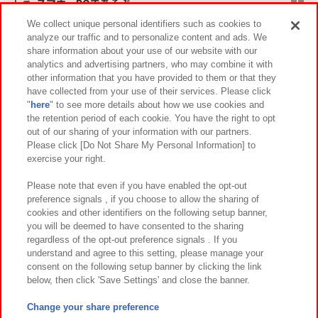
スマホ・PCであそぶ
We collect unique personal identifiers such as cookies to
analyze our traffic and to personalize content and ads. We
イベント・キャンペーン
share information about your use of our website with our
analytics and advertising partners, who may combine it with
other information that you have provided to them or that they
have collected from your use of their services. Please click
"
here
" to see more details about how we use cookies and
関連会社
サステナビリティ
サイトポリシー
the retention period of each cookie. You have the right to opt
out of our sharing of your information with our partners.
プライバシーポリシー
ウェブアクセシビリティ方針と検証結果
Please click [Do Not Share My Personal Information] to
exercise your right.
お取引先さまとともに
食品のご提供について
カスタマーハラスメント対応方針
よくあるご質問・お問い合わせ
Please note that even if you have enabled the opt-out
preference signals , if you choose to allow the sharing of
cookies and other identifiers on the following setup banner,
you will be deemed to have consented to the sharing
regardless of the opt-out preference signals . If you
understand and agree to this setting, please manage your
consent on the following setup banner by clicking the link
below, then click 'Save Settings' and close the banner.
©Bandai Namco Amusement Inc.
©Bandai Namco Amusement Lab Inc.
Change your share preference
©Bandai Namco Experience Inc.