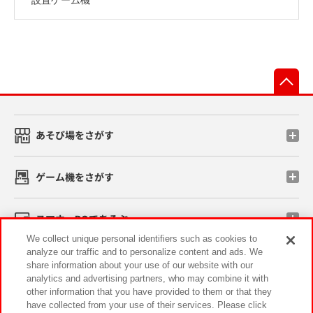
先
あそび場をさがす
ゲーム機をさがす
スマホ・PCであそぶ
We collect unique personal identifiers such as cookies to
analyze our traffic and to personalize content and ads. We
イベント・キャンペーン
share information about your use of our website with our
analytics and advertising partners, who may combine it with
other information that you have provided to them or that they
have collected from your use of their services. Please click