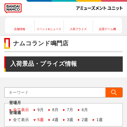
店舗情報
イベント&ニュース
入荷プライズ
設置ゲーム機
ナムコランド鳴門店
入荷景品・プライズ情報
登場月
全て表示
9月
8月
7月
6月
登場週
全て表示
5週
4週
3週
2週
1週