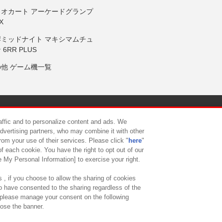
リオカート アーケードグランプ
X
岸ミッドナイト マキシマムチュ
 6RR PLUS
の他 ゲーム機一覧
サイトポリシー
プライバシーポリシー
ウェブアクセシビリティ方
raffic and to personalize content and ads. We
advertising partners, who may combine it with other
rom your use of their services. Please click "
here
"
供について
カスタマーハラスメント対応方針
よくあるご質問・
f each cookie. You have the right to opt out of our
e My Personal Information] to exercise your right.
 , if you choose to allow the sharing of cookies
to have consented to the sharing regardless of the
, please manage your consent on the following
lose the banner.
ndai Namco Amusement Lab Inc.
©Bandai Namco Experience Inc.
©HANAY