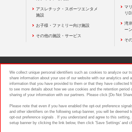
マ
アスレチック・スポーツエンタメ
リD
施設
湾
お子様・ファミリー向け施設
ーン
その他の施設・サービス
そ
関連会社
サステナビリティ
We collect unique personal identifiers such as cookies to analyze our t
share information about your use of our website with our analytics and 
information that you have provided to them or that they have collected f
食品のご提
to see more details about how we use cookies and the retention period o
sharing of your information with our partners. Please click [Do Not Shar
Please note that even if you have enabled the opt-out preference signals
and other identifiers on the following setup banner, you will be deemed 
opt-out preference signals . If you understand and agree to this setting
setup banner by clicking the link below, then click 'Save Settings' and c
©Bandai Namco Amusement Inc.
©Ba