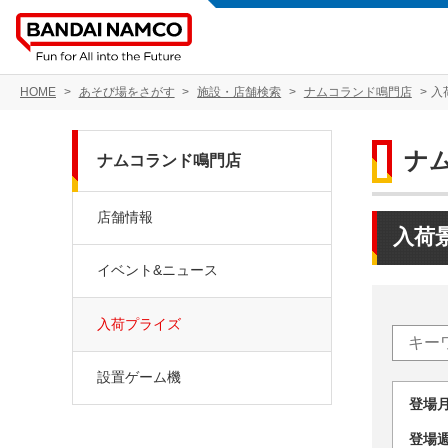
HOME
あそび場をさがす
施設・店舗検索
ナムコランド鳴門店
入
ナ
ナムコランド鳴門店
店舗情報
入荷
イベント&ニュース
入荷プライズ
設置ゲーム機
登場
登場