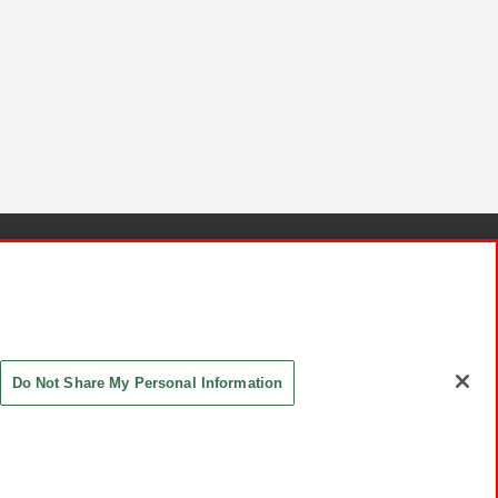
針と検証結果
お取引先さまとともに
お問い合わせ
Do Not Share My Personal Information
ASHIKI Co., Ltd. All Rights Reserved.