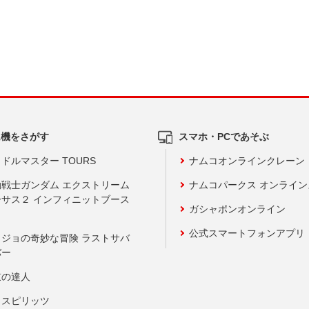
ム機をさがす
スマホ・PCであそぶ
ドルマスター TOURS
ナムコオンラインクレーン
動戦士ガンダム エクストリーム
ナムコパークス オンライ
ーサス２ インフィニットブース
ガシャポンオンライン
公式スマートフォンアプリ
ョジョの奇妙な冒険 ラストサバ
バー
鼓の達人
りスピリッツ