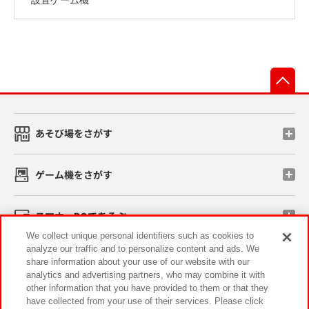
先
あそび場をさがす
ゲーム機をさがす
スマホ・PCであそぶ
We collect unique personal identifiers such as cookies to
analyze our traffic and to personalize content and ads. We
イベント・キャンペーン
share information about your use of our website with our
analytics and advertising partners, who may combine it with
other information that you have provided to them or that they
have collected from your use of their services. Please click