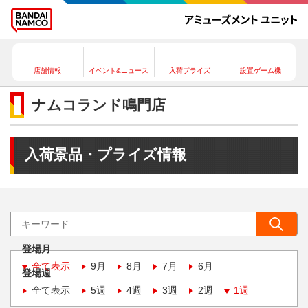
店舗情報
イベント&ニュース
入荷プライズ
設置ゲーム機
ナムコランド鳴門店
入荷景品・プライズ情報
登場月
全て表示
9月
8月
7月
6月
登場週
全て表示
5週
4週
3週
2週
1週