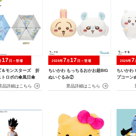
17
7
17
7
月
日～登場
2026年
月
日～登場
2026年
ズ＆モンスターズ 折
ちいかわ もっちるおかお超BIG
ちいかわ
ストロボの傘風日傘
ぬいぐるみ②
プコーン