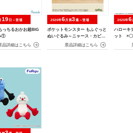
19
6
3
6
月
日～登場
2026年
月第
週～登場
2026年
もっちるおかお超BIG
ポケットモンスター もふぐっと
ハローキ
み①
ぬいぐるみ～ニャース・カビゴ
ット ×〇
ン～
3