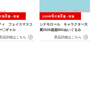
3
6
3
月第
週～登場
2026年
月第
週～登場
ティ フェイスマスコ
シナモロール キャラクター大
×〇ギャル
賞2026超超BIGぬいぐるみ