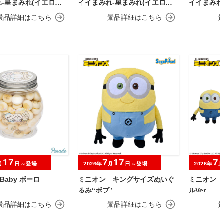
-星まみれ(イエロー)-
イイまみれ-星まみれ(イエロー)-
イイまみれ
み
マスコット
ミニマス
17
7
17
7
月
日～登場
2026年
月
日～登場
2026年
a Baby ボーロ
ミニオン キングサイズぬいぐ
ミニオン
るみ“ボブ”
ルVer.