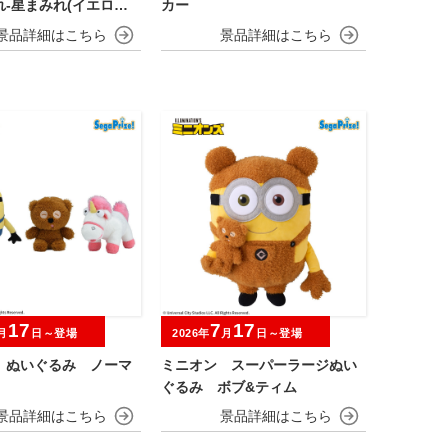
-星まみれ(イエロー)-
カー
コット
17
7
17
月
日～登場
2026年
月
日～登場
 ぬいぐるみ ノーマ
ミニオン スーパーラージぬい
ぐるみ ボブ&ティム