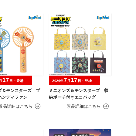
17
7
17
月
日～登場
2026年
月
日～登場
ズ＆モンスターズ プ
ミニオンズ＆モンスターズ 収
ハンディファン
納ポーチ付きエコバッグ