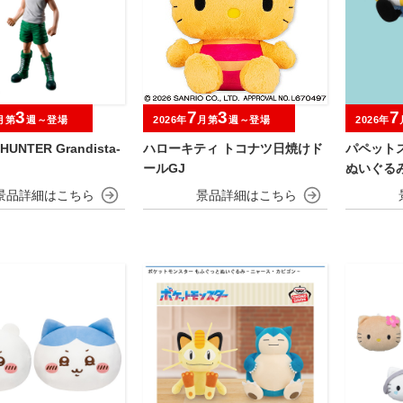
3
7
3
7
月第
週～登場
2026年
月第
週～登場
2026年
HUNTER Grandista-
ハローキティ トコナツ日焼けド
パペット
ールGJ
ぬいぐる