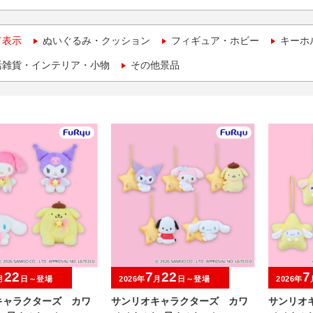
て表示
ぬいぐるみ・クッション
フィギュア・ホビー
キーホ
活雑貨・インテリア・小物
その他景品
22
7
22
7
月
日～登場
2026年
月
日～登場
2026年
キャラクターズ カワ
サンリオキャラクターズ カワ
サンリオ