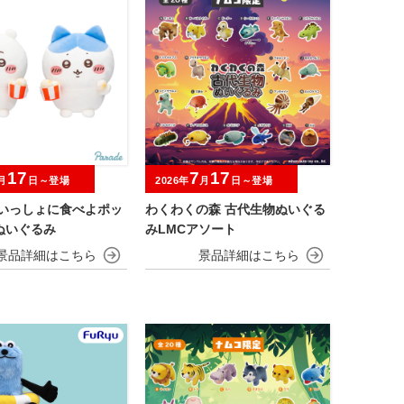
17
7
17
月
日～登場
2026年
月
日～登場
 いっしょに食べよポッ
わくわくの森 古代生物ぬいぐる
ぬいぐるみ
みLMCアソート