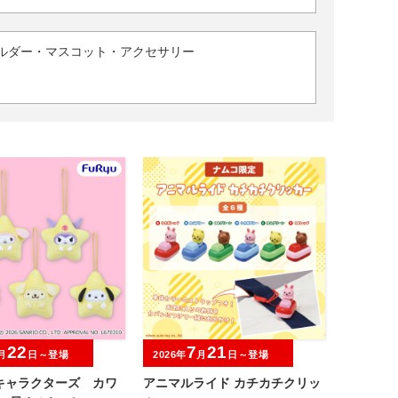
ルダー・マスコット・アクセサリー
22
7
21
月
日～登場
2026年
月
日～登場
キャラクターズ カワ
アニマルライド カチカチクリッ