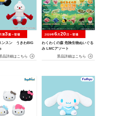
3
6
20
月第
週～登場
2026年
月
日～登場
スンスン うきわBIG
わくわくの森 危険生物ぬいぐる
み
み LMCアソート