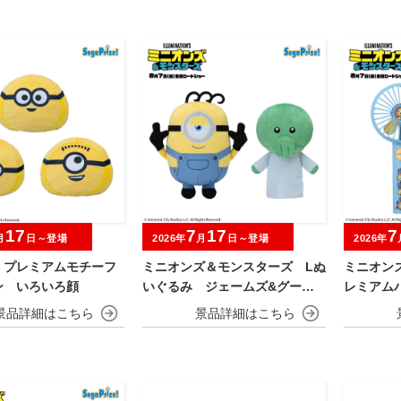
17
7
17
7
月
日～登場
2026年
月
日～登場
2026年
 プレミアムモチーフ
ミニオンズ＆モンスターズ Lぬ
ミニオン
ン いろいろ顔
いぐるみ ジェームズ&グーミ
レミアム
ー