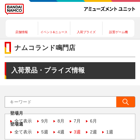
店舗情報
イベント&ニュース
入荷プライズ
設置ゲーム機
ナムコランド鳴門店
入荷景品・プライズ情報
登場月
全て表示
9月
8月
7月
6月
登場週
全て表示
5週
4週
3週
2週
1週