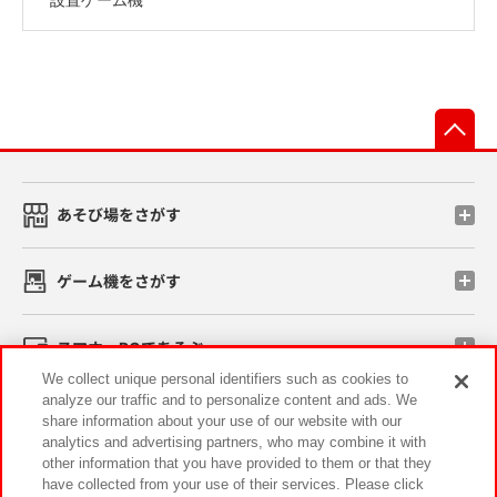
先
あそび場をさがす
ゲーム機をさがす
スマホ・PCであそぶ
We collect unique personal identifiers such as cookies to
analyze our traffic and to personalize content and ads. We
イベント・キャンペーン
share information about your use of our website with our
analytics and advertising partners, who may combine it with
other information that you have provided to them or that they
have collected from your use of their services. Please click