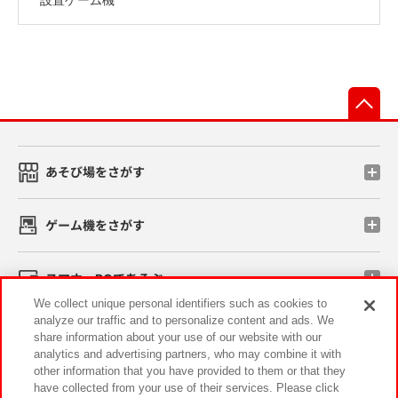
先
あそび場をさがす
ゲーム機をさがす
スマホ・PCであそぶ
We collect unique personal identifiers such as cookies to
analyze our traffic and to personalize content and ads. We
イベント・キャンペーン
share information about your use of our website with our
analytics and advertising partners, who may combine it with
other information that you have provided to them or that they
have collected from your use of their services. Please click