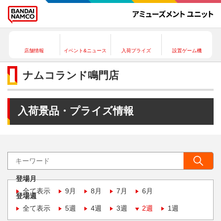
店舗情報
イベント&ニュース
入荷プライズ
設置ゲーム機
ナムコランド鳴門店
入荷景品・プライズ情報
登場月
全て表示
9月
8月
7月
6月
登場週
全て表示
5週
4週
3週
2週
1週