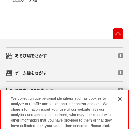
先
あそび場をさがす
ゲーム機をさがす
スマホ・PCであそぶ
We collect unique personal identifiers such as cookies to
analyze our traffic and to personalize content and ads. We
イベント・キャンペーン
share information about your use of our website with our
analytics and advertising partners, who may combine it with
other information that you have provided to them or that they
have collected from your use of their services. Please click