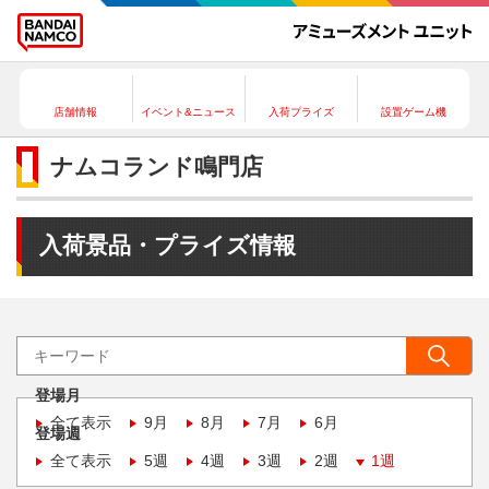
店舗情報
イベント&ニュース
入荷プライズ
設置ゲーム機
ナムコランド鳴門店
入荷景品・プライズ情報
登場月
全て表示
9月
8月
7月
6月
登場週
全て表示
5週
4週
3週
2週
1週