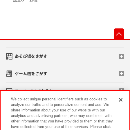
先
あそび場をさがす
ゲーム機をさがす
スマホ・PCであそぶ
We collect unique personal identifiers such as cookies to
analyze our traffic and to personalize content and ads. We
イベント・キャンペーン
share information about your use of our website with our
analytics and advertising partners, who may combine it with
other information that you have provided to them or that they
have collected from your use of their services. Please click