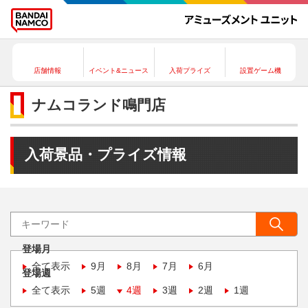
店舗情報
イベント&ニュース
入荷プライズ
設置ゲーム機
ナムコランド鳴門店
入荷景品・プライズ情報
登場月
全て表示
9月
8月
7月
6月
登場週
全て表示
5週
4週
3週
2週
1週