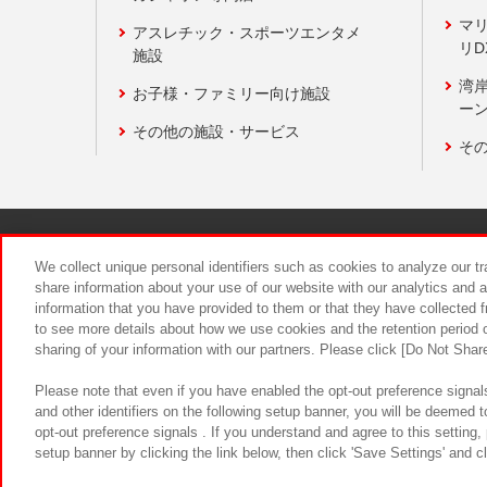
マ
アスレチック・スポーツエンタメ
リD
施設
湾
お子様・ファミリー向け施設
ーン
その他の施設・サービス
そ
関連会社
サステナビリティ
We collect unique personal identifiers such as cookies to analyze our t
share information about your use of our website with our analytics and 
information that you have provided to them or that they have collected f
食品のご提
to see more details about how we use cookies and the retention period o
sharing of your information with our partners. Please click [Do Not Shar
Please note that even if you have enabled the opt-out preference signals
and other identifiers on the following setup banner, you will be deemed 
opt-out preference signals . If you understand and agree to this setting
setup banner by clicking the link below, then click 'Save Settings' and c
©Bandai Namco Amusement Inc.
©Ba