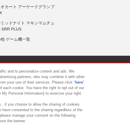
リオカート アーケードグランプ
X
岸ミッドナイト マキシマムチュ
 6RR PLUS
の他 ゲーム機一覧
サイトポリシー
プライバシーポリシー
ウェブアクセシビリティ方
raffic and to personalize content and ads. We
advertising partners, who may combine it with other
rom your use of their services. Please click "
here
"
供について
カスタマーハラスメント対応方針
よくあるご質問・
f each cookie. You have the right to opt out of our
e My Personal Information] to exercise your right.
 , if you choose to allow the sharing of cookies
to have consented to the sharing regardless of the
, please manage your consent on the following
lose the banner.
ndai Namco Amusement Lab Inc.
©Bandai Namco Experience Inc.
©HANAY