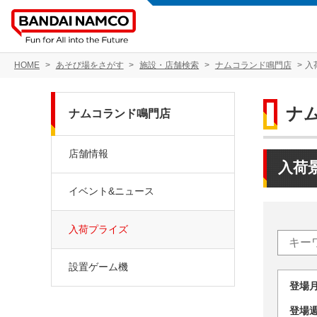
HOME
あそび場をさがす
施設・店舗検索
ナムコランド鳴門店
入
ナ
ナムコランド鳴門店
店舗情報
入荷
イベント&ニュース
入荷プライズ
設置ゲーム機
登場
登場