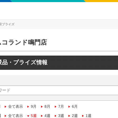
荷プライズ
ムコランド鳴門店
景品・プライズ情報
月
全て表示
9月
8月
7月
6月
週
全て表示
5週
4週
3週
2週
1週