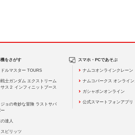
ム機をさがす
スマホ・PCであそぶ
ドルマスター TOURS
ナムコオンラインクレーン
動戦士ガンダム エクストリーム
ナムコパークス オンライ
ーサス２ インフィニットブース
ガシャポンオンライン
公式スマートフォンアプリ
ョジョの奇妙な冒険 ラストサバ
バー
鼓の達人
りスピリッツ