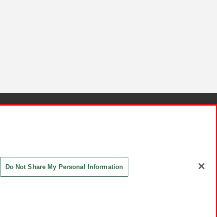
針と検証結果
お取引先さまとともに
お問い合わせ
Do Not Share My Personal Information
ASHIKI Co., Ltd. All Rights Reserved.