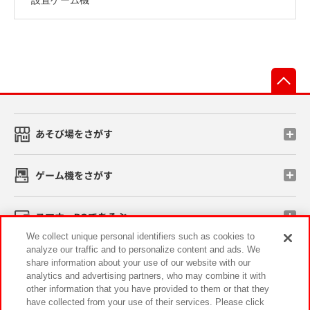
先
あそび場をさがす
ゲーム機をさがす
スマホ・PCであそぶ
We collect unique personal identifiers such as cookies to
analyze our traffic and to personalize content and ads. We
イベント・キャンペーン
share information about your use of our website with our
analytics and advertising partners, who may combine it with
other information that you have provided to them or that they
have collected from your use of their services. Please click