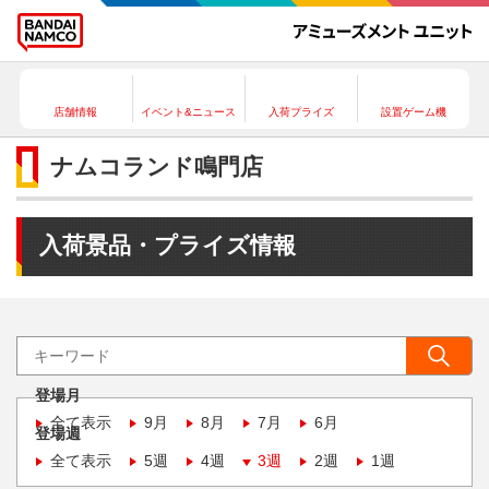
店舗情報
イベント&ニュース
入荷プライズ
設置ゲーム機
ナムコランド鳴門店
入荷景品・プライズ情報
登場月
全て表示
9月
8月
7月
6月
登場週
全て表示
5週
4週
3週
2週
1週