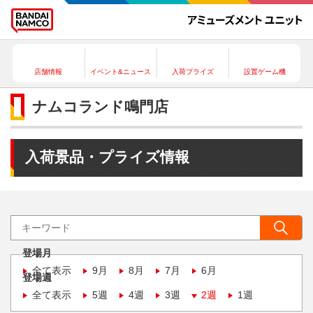
店舗情報
イベント&ニュース
入荷プライズ
設置ゲーム機
ナムコランド鳴門店
入荷景品・プライズ情報
登場月
全て表示
9月
8月
7月
6月
登場週
全て表示
5週
4週
3週
2週
1週