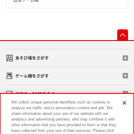
先
あそび場をさがす
ゲーム機をさがす
スマホ・PCであそぶ
We collect unique personal identifiers such as cookies to
analyze our traffic and to personalize content and ads. We
イベント・キャンペーン
share information about your use of our website with our
analytics and advertising partners, who may combine it with
other information that you have provided to them or that they
have collected from your use of their services. Please click