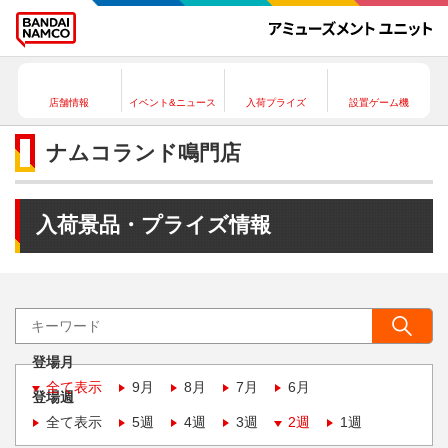
店舗情報
イベント&ニュース
入荷プライズ
設置ゲーム機
ナムコランド鳴門店
入荷景品・プライズ情報
登場月
全て表示
9月
8月
7月
6月
登場週
全て表示
5週
4週
3週
2週
1週