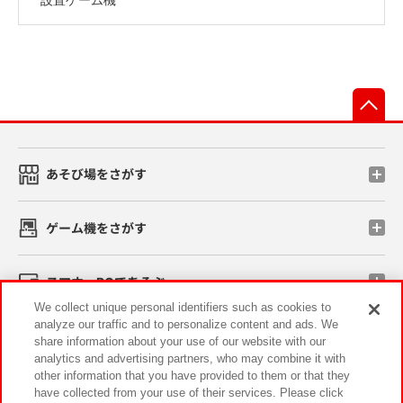
先
あそび場をさがす
ゲーム機をさがす
スマホ・PCであそぶ
We collect unique personal identifiers such as cookies to
analyze our traffic and to personalize content and ads. We
イベント・キャンペーン
share information about your use of our website with our
analytics and advertising partners, who may combine it with
other information that you have provided to them or that they
have collected from your use of their services. Please click