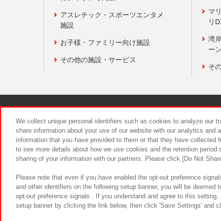
マ
アスレチック・スポーツエンタメ
リD
施設
湾
お子様・ファミリー向け施設
ーン
その他の施設・サービス
そ
関連会社
サステナビリティ
We collect unique personal identifiers such as cookies to analyze our t
share information about your use of our website with our analytics and 
information that you have provided to them or that they have collected f
食品のご提
to see more details about how we use cookies and the retention period o
sharing of your information with our partners. Please click [Do Not Shar
Please note that even if you have enabled the opt-out preference signals
and other identifiers on the following setup banner, you will be deemed 
opt-out preference signals . If you understand and agree to this setting
setup banner by clicking the link below, then click 'Save Settings' and c
©Bandai Namco Amusement Inc.
©Ba