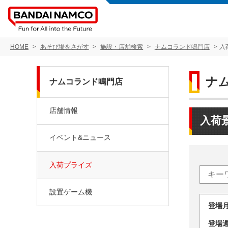
HOME
あそび場をさがす
施設・店舗検索
ナムコランド鳴門店
入
ナ
ナムコランド鳴門店
店舗情報
入荷
イベント&ニュース
入荷プライズ
設置ゲーム機
登場
登場