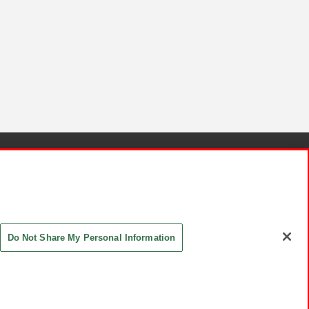
針と検証結果
お取引先さまとともに
お問い合わせ
Do Not Share My Personal Information
ASHIKI Co., Ltd. All Rights Reserved.