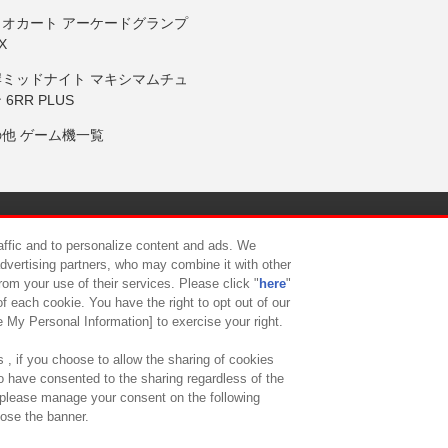
リオカート アーケードグランプ
X
岸ミッドナイト マキシマムチュ
 6RR PLUS
の他 ゲーム機一覧
サイトポリシー
プライバシーポリシー
ウェブアクセシビリティ方
raffic and to personalize content and ads. We
advertising partners, who may combine it with other
rom your use of their services. Please click "
here
"
供について
カスタマーハラスメント対応方針
よくあるご質問・
f each cookie. You have the right to opt out of our
e My Personal Information] to exercise your right.
 , if you choose to allow the sharing of cookies
to have consented to the sharing regardless of the
, please manage your consent on the following
lose the banner.
ndai Namco Amusement Lab Inc.
©Bandai Namco Experience Inc.
©HANAY