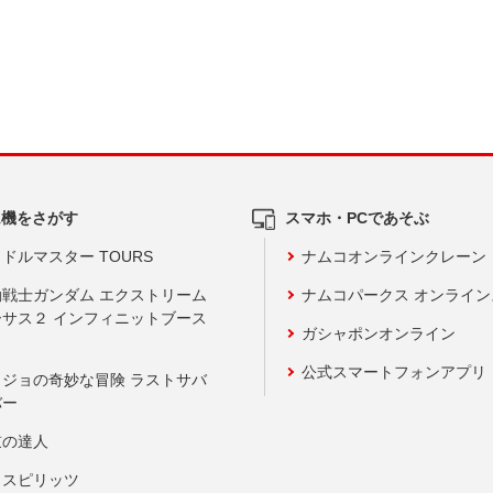
ム機をさがす
スマホ・PCであそぶ
ドルマスター TOURS
ナムコオンラインクレーン
動戦士ガンダム エクストリーム
ナムコパークス オンライ
ーサス２ インフィニットブース
ガシャポンオンライン
公式スマートフォンアプリ
ョジョの奇妙な冒険 ラストサバ
バー
鼓の達人
りスピリッツ