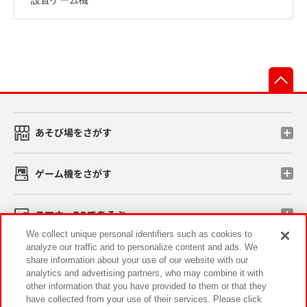
先
あそび場をさがす
ゲーム機をさがす
スマホ・PCであそぶ
We collect unique personal identifiers such as cookies to
analyze our traffic and to personalize content and ads. We
イベント・キャンペーン
share information about your use of our website with our
analytics and advertising partners, who may combine it with
other information that you have provided to them or that they
have collected from your use of their services. Please click