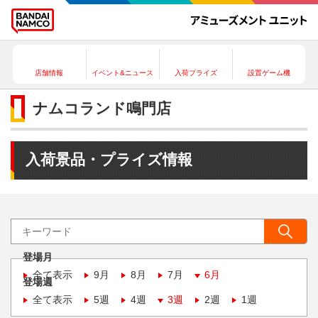
店舗情報
イベント&ニュース
入荷プライズ
設置ゲーム機
ナムコランド鳴門店
入荷景品・プライズ情報
登場月
全て表示
9月
8月
7月
6月
登場週
全て表示
5週
4週
3週
2週
1週