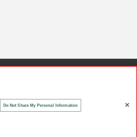
針と検証結果
お取引先さまとともに
お問い合わせ
Do Not Share My Personal Information
ASHIKI Co., Ltd. All Rights Reserved.