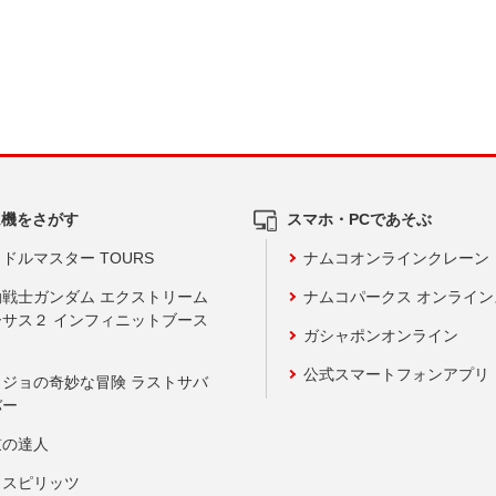
ム機をさがす
スマホ・PCであそぶ
ドルマスター TOURS
ナムコオンラインクレーン
動戦士ガンダム エクストリーム
ナムコパークス オンライ
ーサス２ インフィニットブース
ガシャポンオンライン
公式スマートフォンアプリ
ョジョの奇妙な冒険 ラストサバ
バー
鼓の達人
りスピリッツ