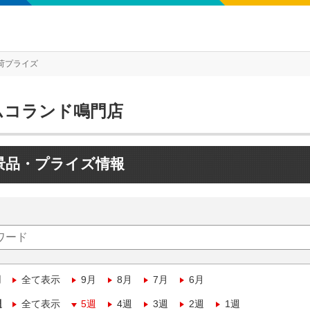
荷プライズ
ムコランド鳴門店
景品・プライズ情報
月
全て表示
9月
8月
7月
6月
週
全て表示
5週
4週
3週
2週
1週