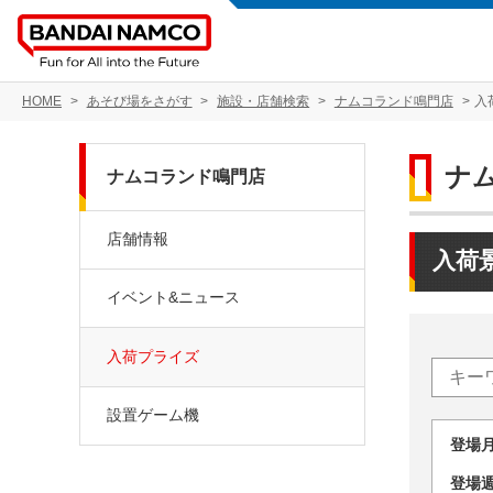
HOME
あそび場をさがす
施設・店舗検索
ナムコランド鳴門店
入
ナ
ナムコランド鳴門店
店舗情報
入荷
イベント&ニュース
入荷プライズ
設置ゲーム機
登場
登場