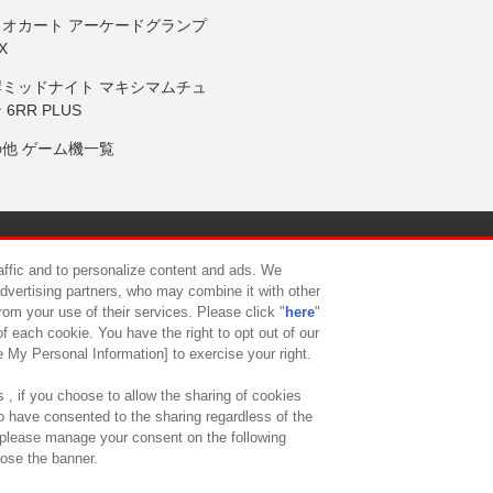
リオカート アーケードグランプ
X
岸ミッドナイト マキシマムチュ
 6RR PLUS
の他 ゲーム機一覧
サイトポリシー
プライバシーポリシー
ウェブアクセシビリティ方
raffic and to personalize content and ads. We
advertising partners, who may combine it with other
rom your use of their services. Please click "
here
"
供について
カスタマーハラスメント対応方針
よくあるご質問・
f each cookie. You have the right to opt out of our
e My Personal Information] to exercise your right.
 , if you choose to allow the sharing of cookies
to have consented to the sharing regardless of the
, please manage your consent on the following
lose the banner.
ndai Namco Amusement Lab Inc.
©Bandai Namco Experience Inc.
©HANAY