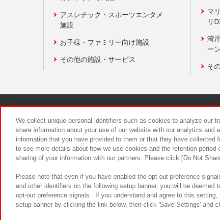
マ
アスレチック・スポーツエンタメ
リD
施設
湾
お子様・ファミリー向け施設
ーン
その他の施設・サービス
そ
関連会社
サステナビリティ
We collect unique personal identifiers such as cookies to analyze our t
share information about your use of our website with our analytics and 
information that you have provided to them or that they have collected f
食品のご提
to see more details about how we use cookies and the retention period o
sharing of your information with our partners. Please click [Do Not Shar
Please note that even if you have enabled the opt-out preference signals
and other identifiers on the following setup banner, you will be deemed 
opt-out preference signals . If you understand and agree to this setting
setup banner by clicking the link below, then click 'Save Settings' and c
©Bandai Namco Amusement Inc.
©Ba