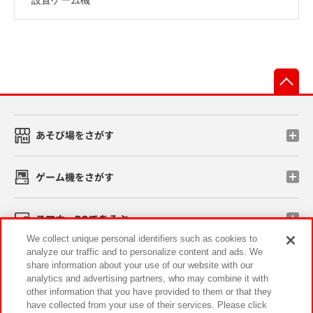
先
あそび場をさがす
ゲーム機をさがす
スマホ・PCであそぶ
We collect unique personal identifiers such as cookies to
analyze our traffic and to personalize content and ads. We
イベント・キャンペーン
share information about your use of our website with our
analytics and advertising partners, who may combine it with
other information that you have provided to them or that they
have collected from your use of their services. Please click