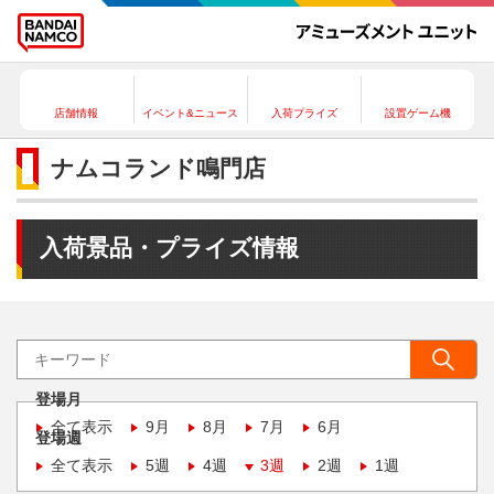
店舗情報
イベント&ニュース
入荷プライズ
設置ゲーム機
ナムコランド鳴門店
入荷景品・プライズ情報
登場月
全て表示
9月
8月
7月
6月
登場週
全て表示
5週
4週
3週
2週
1週