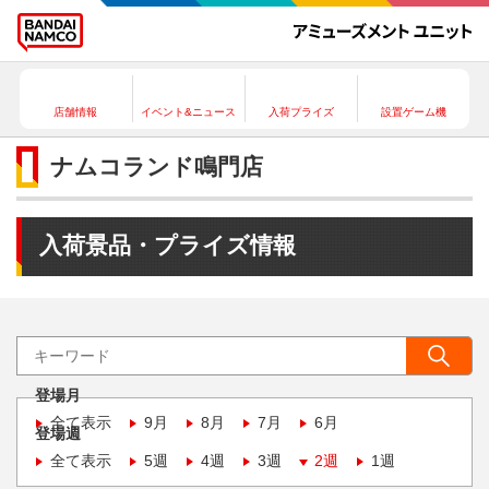
店舗情報
イベント&ニュース
入荷プライズ
設置ゲーム機
ナムコランド鳴門店
入荷景品・プライズ情報
登場月
全て表示
9月
8月
7月
6月
登場週
全て表示
5週
4週
3週
2週
1週