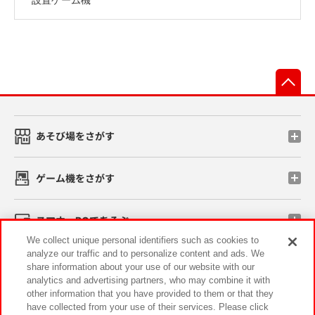
先
あそび場をさがす
ゲーム機をさがす
スマホ・PCであそぶ
We collect unique personal identifiers such as cookies to
analyze our traffic and to personalize content and ads. We
イベント・キャンペーン
share information about your use of our website with our
analytics and advertising partners, who may combine it with
other information that you have provided to them or that they
have collected from your use of their services. Please click