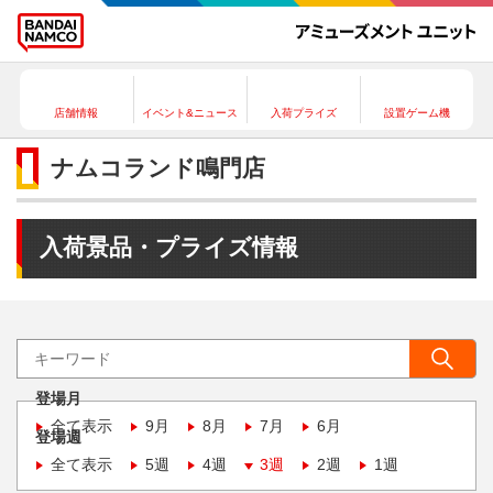
店舗情報
イベント&ニュース
入荷プライズ
設置ゲーム機
ナムコランド鳴門店
入荷景品・プライズ情報
登場月
全て表示
9月
8月
7月
6月
登場週
全て表示
5週
4週
3週
2週
1週