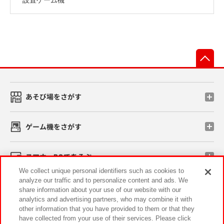
先
あそび場をさがす
ゲーム機をさがす
スマホ・PCであそぶ
We collect unique personal identifiers such as cookies to
analyze our traffic and to personalize content and ads. We
イベント・キャンペーン
share information about your use of our website with our
analytics and advertising partners, who may combine it with
other information that you have provided to them or that they
have collected from your use of their services. Please click