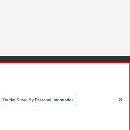
針と検証結果
お取引先さまとともに
お問い合わせ
Do Not Share My Personal Information
ASHIKI Co., Ltd. All Rights Reserved.