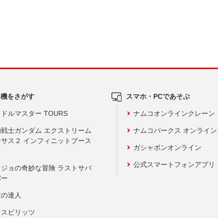
ム機をさがす
スマホ・PCであそぶ
ドルマスター TOURS
ナムコオンラインクレーン
動戦士ガンダム エクストリーム
ナムコパークス オンライ
ーサス２ インフィニットブース
ガシャポンオンライン
公式スマートフォンアプリ
ョジョの奇妙な冒険 ラストサバ
バー
鼓の達人
りスピリッツ