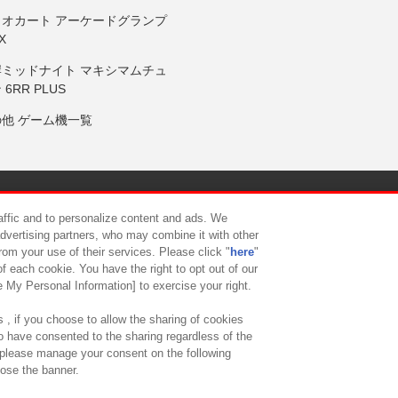
リオカート アーケードグランプ
X
岸ミッドナイト マキシマムチュ
 6RR PLUS
の他 ゲーム機一覧
サイトポリシー
プライバシーポリシー
ウェブアクセシビリティ方
raffic and to personalize content and ads. We
advertising partners, who may combine it with other
rom your use of their services. Please click "
here
"
供について
カスタマーハラスメント対応方針
よくあるご質問・
f each cookie. You have the right to opt out of our
e My Personal Information] to exercise your right.
 , if you choose to allow the sharing of cookies
to have consented to the sharing regardless of the
, please manage your consent on the following
lose the banner.
ndai Namco Amusement Lab Inc.
©Bandai Namco Experience Inc.
©HANAY