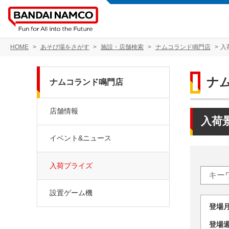
HOME
あそび場をさがす
施設・店舗検索
ナムコランド鳴門店
入
ナ
ナムコランド鳴門店
店舗情報
入荷
イベント&ニュース
入荷プライズ
設置ゲーム機
登場
登場