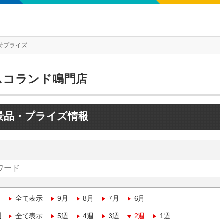
荷プライズ
ムコランド鳴門店
景品・プライズ情報
月
全て表示
9月
8月
7月
6月
週
全て表示
5週
4週
3週
2週
1週