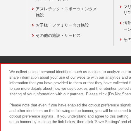
マ
アスレチック・スポーツエンタメ
リD
施設
湾
お子様・ファミリー向け施設
ーン
その他の施設・サービス
そ
関連会社
サステナビリティ
We collect unique personal identifiers such as cookies to analyze our t
share information about your use of our website with our analytics and 
information that you have provided to them or that they have collected f
食品のご提
to see more details about how we use cookies and the retention period o
sharing of your information with our partners. Please click [Do Not Shar
Please note that even if you have enabled the opt-out preference signals
and other identifiers on the following setup banner, you will be deemed 
opt-out preference signals . If you understand and agree to this setting
setup banner by clicking the link below, then click 'Save Settings' and c
©Bandai Namco Amusement Inc.
©Ba