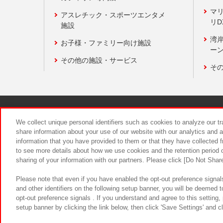
マ
アスレチック・スポーツエンタメ
リD
施設
湾
お子様・ファミリー向け施設
ーン
その他の施設・サービス
そ
関連会社
サステナビリティ
We collect unique personal identifiers such as cookies to analyze our t
share information about your use of our website with our analytics and 
information that you have provided to them or that they have collected f
食品のご提
to see more details about how we use cookies and the retention period o
sharing of your information with our partners. Please click [Do Not Shar
Please note that even if you have enabled the opt-out preference signals
and other identifiers on the following setup banner, you will be deemed 
opt-out preference signals . If you understand and agree to this setting
setup banner by clicking the link below, then click 'Save Settings' and c
©Bandai Namco Amusement Inc.
©Ba