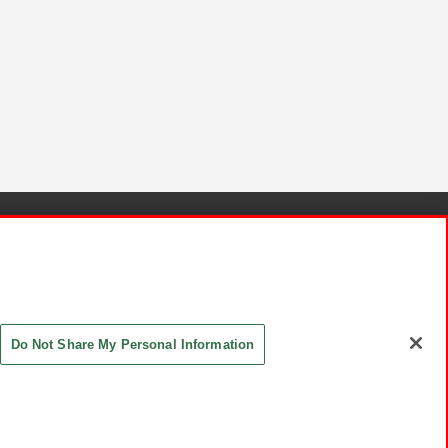
針と検証結果
お取引先さまとともに
お問い合わせ
Do Not Share My Personal Information
ASHIKI Co., Ltd. All Rights Reserved.