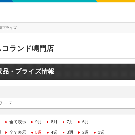
荷プライズ
ムコランド鳴門店
景品・プライズ情報
月
全て表示
9月
8月
7月
6月
週
全て表示
5週
4週
3週
2週
1週