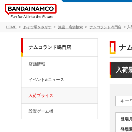
HOME
あそび場をさがす
施設・店舗検索
ナムコランド鳴門店
入
ナ
ナムコランド鳴門店
店舗情報
入荷
イベント&ニュース
入荷プライズ
設置ゲーム機
登場
登場