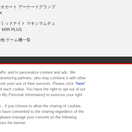
リオカート アーケードグランプ
X
岸ミッドナイト マキシマムチュ
 6RR PLUS
の他 ゲーム機一覧
サイトポリシー
プライバシーポリシー
ウェブアクセシビリティ方
raffic and to personalize content and ads. We
advertising partners, who may combine it with other
rom your use of their services. Please click "
here
"
供について
カスタマーハラスメント対応方針
よくあるご質問・
f each cookie. You have the right to opt out of our
e My Personal Information] to exercise your right.
 , if you choose to allow the sharing of cookies
to have consented to the sharing regardless of the
, please manage your consent on the following
lose the banner.
ndai Namco Amusement Lab Inc.
©Bandai Namco Experience Inc.
©HANAY