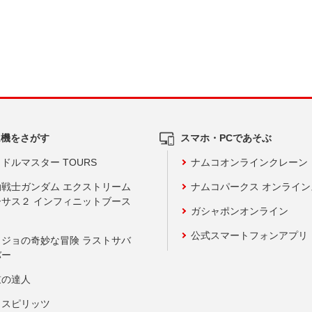
ム機をさがす
スマホ・PCであそぶ
ドルマスター TOURS
ナムコオンラインクレーン
動戦士ガンダム エクストリーム
ナムコパークス オンライ
ーサス２ インフィニットブース
ガシャポンオンライン
公式スマートフォンアプリ
ョジョの奇妙な冒険 ラストサバ
バー
鼓の達人
りスピリッツ