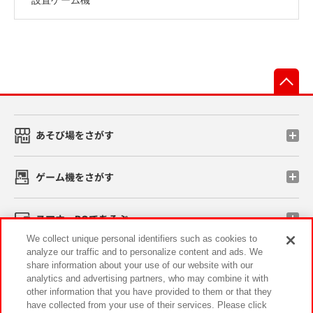
先
あそび場をさがす
ゲーム機をさがす
スマホ・PCであそぶ
We collect unique personal identifiers such as cookies to
analyze our traffic and to personalize content and ads. We
イベント・キャンペーン
share information about your use of our website with our
analytics and advertising partners, who may combine it with
other information that you have provided to them or that they
have collected from your use of their services. Please click