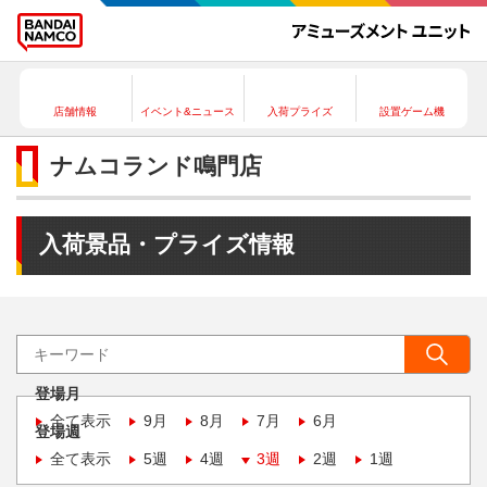
店舗情報
イベント&ニュース
入荷プライズ
設置ゲーム機
ナムコランド鳴門店
入荷景品・プライズ情報
登場月
全て表示
9月
8月
7月
6月
登場週
全て表示
5週
4週
3週
2週
1週