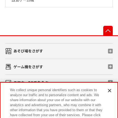
先
あそび場をさがす
ゲーム機をさがす
スマホ・PCであそぶ
We collect unique personal identifiers such as cookies to
analyze our traffic and to personalize content and ads. We
イベント・キャンペーン
share information about your use of our website with our
analytics and advertising partners, who may combine it with
other information that you have provided to them or that they
have collected from your use of their services. Please click