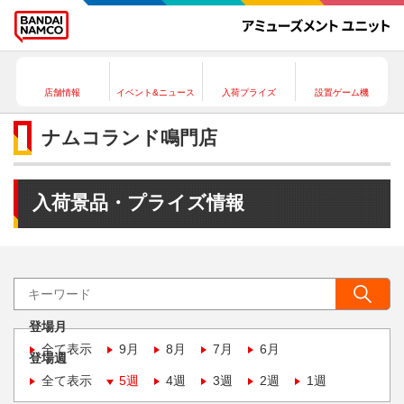
店舗情報
イベント&ニュース
入荷プライズ
設置ゲーム機
ナムコランド鳴門店
入荷景品・プライズ情報
登場月
全て表示
9月
8月
7月
6月
登場週
全て表示
5週
4週
3週
2週
1週