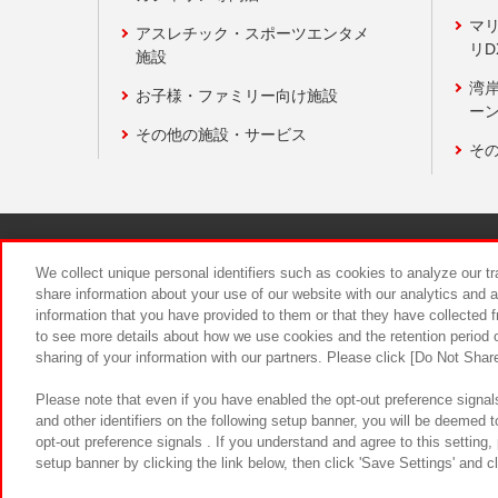
マ
アスレチック・スポーツエンタメ
リD
施設
湾
お子様・ファミリー向け施設
ーン
その他の施設・サービス
そ
関連会社
サステナビリティ
We collect unique personal identifiers such as cookies to analyze our t
share information about your use of our website with our analytics and 
information that you have provided to them or that they have collected f
食品のご提
to see more details about how we use cookies and the retention period o
sharing of your information with our partners. Please click [Do Not Shar
Please note that even if you have enabled the opt-out preference signals
and other identifiers on the following setup banner, you will be deemed 
opt-out preference signals . If you understand and agree to this setting
setup banner by clicking the link below, then click 'Save Settings' and c
©Bandai Namco Amusement Inc.
©Ba