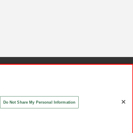
針と検証結果
お取引先さまとともに
お問い合わせ
Do Not Share My Personal Information
ASHIKI Co., Ltd. All Rights Reserved.