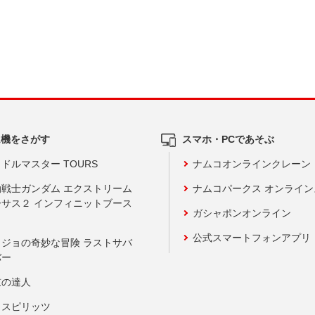
ム機をさがす
スマホ・PCであそぶ
ドルマスター TOURS
ナムコオンラインクレーン
動戦士ガンダム エクストリーム
ナムコパークス オンライ
ーサス２ インフィニットブース
ガシャポンオンライン
公式スマートフォンアプリ
ョジョの奇妙な冒険 ラストサバ
バー
鼓の達人
りスピリッツ