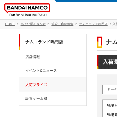
HOME
あそび場をさがす
施設・店舗検索
ナムコランド鳴門店
入
ナ
ナムコランド鳴門店
店舗情報
入荷
イベント&ニュース
入荷プライズ
設置ゲーム機
登場
登場