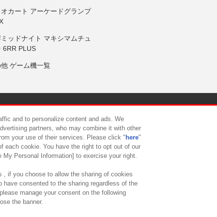
リオカート アーケードグランプ
X
岸ミッドナイト マキシマムチュ
 6RR PLUS
の他 ゲーム機一覧
サイトポリシー
プライバシーポリシー
ウェブアクセシビリティ方
raffic and to personalize content and ads. We
advertising partners, who may combine it with other
rom your use of their services. Please click "
here
"
供について
カスタマーハラスメント対応方針
よくあるご質問・
f each cookie. You have the right to opt out of our
e My Personal Information] to exercise your right.
 , if you choose to allow the sharing of cookies
to have consented to the sharing regardless of the
, please manage your consent on the following
lose the banner.
ndai Namco Amusement Lab Inc.
©Bandai Namco Experience Inc.
©HANAY