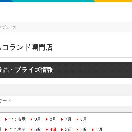
荷プライズ
ムコランド鳴門店
景品・プライズ情報
月
全て表示
9月
8月
7月
6月
週
全て表示
5週
4週
3週
2週
1週