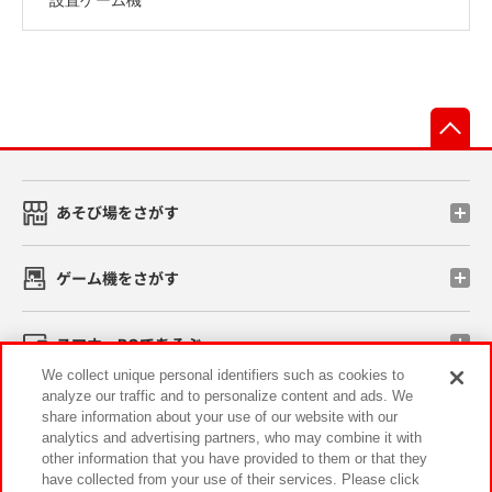
先
あそび場をさがす
ゲーム機をさがす
スマホ・PCであそぶ
We collect unique personal identifiers such as cookies to
analyze our traffic and to personalize content and ads. We
イベント・キャンペーン
share information about your use of our website with our
analytics and advertising partners, who may combine it with
other information that you have provided to them or that they
have collected from your use of their services. Please click