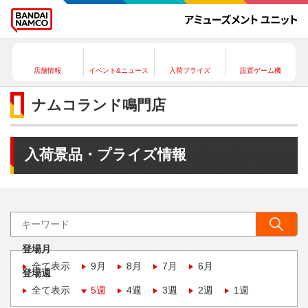
店舗情報
イベント&ニュース
入荷プライズ
設置ゲーム機
ナムコランド鳴門店
入荷景品・プライズ情報
登場月
全て表示
9月
8月
7月
6月
登場週
全て表示
5週
4週
3週
2週
1週