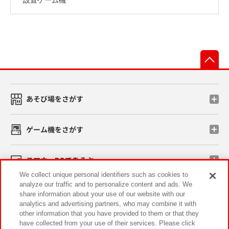
先
あそび場をさがす
ゲーム機をさがす
スマホ・PCであそぶ
We collect unique personal identifiers such as cookies to
analyze our traffic and to personalize content and ads. We
イベント・キャンペーン
share information about your use of our website with our
analytics and advertising partners, who may combine it with
other information that you have provided to them or that they
have collected from your use of their services. Please click