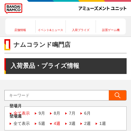
店舗情報
イベント&ニュース
入荷プライズ
設置ゲーム機
ナムコランド鳴門店
入荷景品・プライズ情報
登場月
全て表示
9月
8月
7月
6月
登場週
全て表示
5週
4週
3週
2週
1週