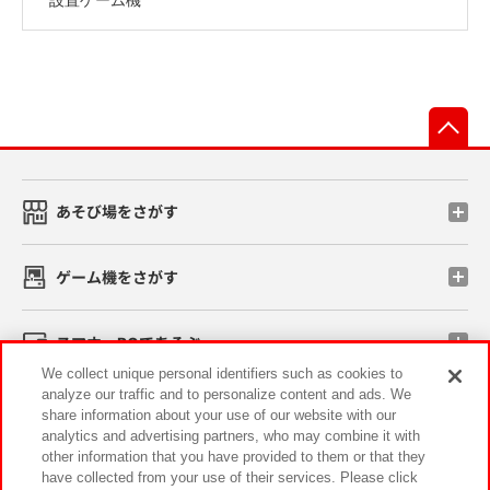
先
あそび場をさがす
ゲーム機をさがす
スマホ・PCであそぶ
We collect unique personal identifiers such as cookies to
analyze our traffic and to personalize content and ads. We
イベント・キャンペーン
share information about your use of our website with our
analytics and advertising partners, who may combine it with
other information that you have provided to them or that they
have collected from your use of their services. Please click