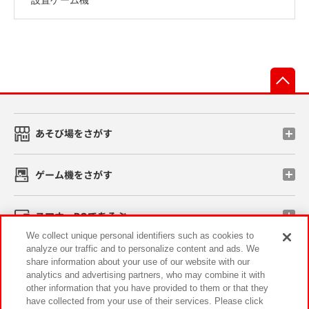
先
あそび場をさがす
ゲーム機をさがす
スマホ・PCであそぶ
We collect unique personal identifiers such as cookies to
analyze our traffic and to personalize content and ads. We
イベント・キャンペーン
share information about your use of our website with our
analytics and advertising partners, who may combine it with
other information that you have provided to them or that they
have collected from your use of their services. Please click