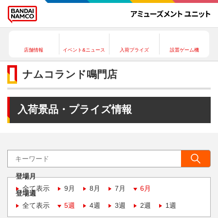
店舗情報
イベント&ニュース
入荷プライズ
設置ゲーム機
ナムコランド鳴門店
入荷景品・プライズ情報
登場月
全て表示
9月
8月
7月
6月
登場週
全て表示
5週
4週
3週
2週
1週