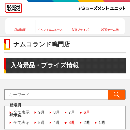
店舗情報
イベント&ニュース
入荷プライズ
設置ゲーム機
ナムコランド鳴門店
入荷景品・プライズ情報
登場月
全て表示
9月
8月
7月
6月
登場週
全て表示
5週
4週
3週
2週
1週