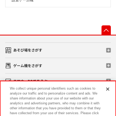
先
あそび場をさがす
ゲーム機をさがす
スマホ・PCであそぶ
We collect unique personal identifiers such as cookies to
analyze our traffic and to personalize content and ads. We
イベント・キャンペーン
share information about your use of our website with our
analytics and advertising partners, who may combine it with
other information that you have provided to them or that they
have collected from your use of their services. Please click