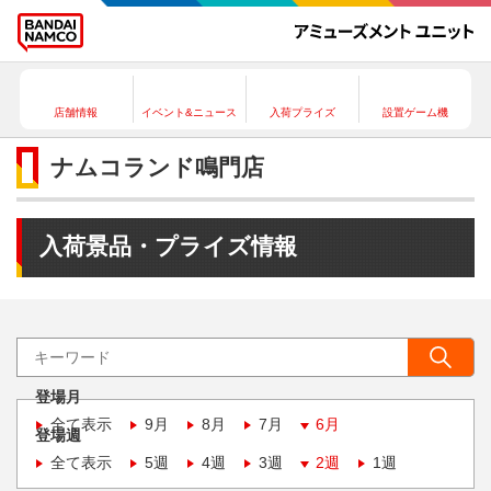
店舗情報
イベント&ニュース
入荷プライズ
設置ゲーム機
ナムコランド鳴門店
入荷景品・プライズ情報
登場月
全て表示
9月
8月
7月
6月
登場週
全て表示
5週
4週
3週
2週
1週