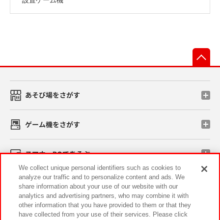
先
あそび場をさがす
ゲーム機をさがす
スマホ・PCであそぶ
We collect unique personal identifiers such as cookies to
analyze our traffic and to personalize content and ads. We
イベント・キャンペーン
share information about your use of our website with our
analytics and advertising partners, who may combine it with
other information that you have provided to them or that they
have collected from your use of their services. Please click