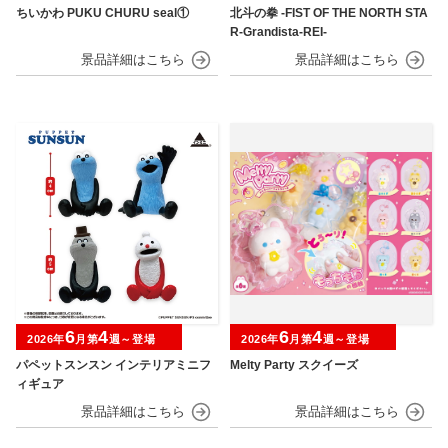
ちいかわ PUKU CHURU seal①
北斗の拳 -FIST OF THE NORTH STA
R-Grandista-REI-
6
4
6
4
2026年
月第
週～登場
2026年
月第
週～登場
パペットスンスン インテリアミニフ
Melty Party スクイーズ
ィギュア