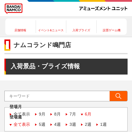
店舗情報
イベント&ニュース
入荷プライズ
設置ゲーム機
ナムコランド鳴門店
入荷景品・プライズ情報
登場月
全て表示
9月
8月
7月
6月
登場週
全て表示
5週
4週
3週
2週
1週