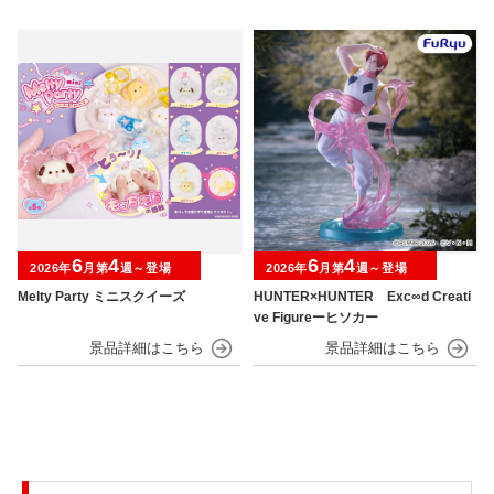
6
4
6
4
2026年
月第
週～登場
2026年
月第
週～登場
Melty Party ミニスクイーズ
HUNTER×HUNTER Exc∞d Creati
ve Figureーヒソカー