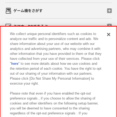
ゲーム機をさがす
スマホ・PCであそぶ
We collect unique personal identifiers such as cookies to
analyze our traffic and to personalize content and ads. We
イベント・キャンペーン
share information about your use of our website with our
analytics and advertising partners, who may combine it with
other information that you have provided to them or that they
have collected from your use of their services. Please click
"
here
" to see more details about how we use cookies and
関連会社
サステナビリティ
サイトポリシー
the retention period of each cookie. You have the right to opt
out of our sharing of your information with our partners.
プライバシーポリシー
ウェブアクセシビリティ方針と検証結果
Please click [Do Not Share My Personal Information] to
exercise your right.
お取引先さまとともに
食品のご提供について
カスタマーハラスメント対応方針
よくあるご質問・お問い合わせ
Please note that even if you have enabled the opt-out
preference signals , if you choose to allow the sharing of
cookies and other identifiers on the following setup banner,
you will be deemed to have consented to the sharing
regardless of the opt-out preference signals . If you