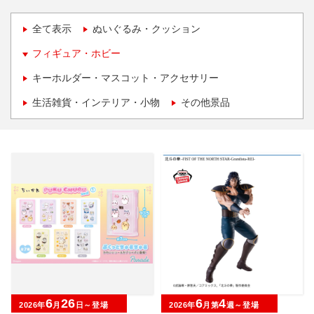
全て表示
ぬいぐるみ・クッション
フィギュア・ホビー
キーホルダー・マスコット・アクセサリー
生活雑貨・インテリア・小物
その他景品
6
26
6
4
2026年
月
日～登場
2026年
月第
週～登場