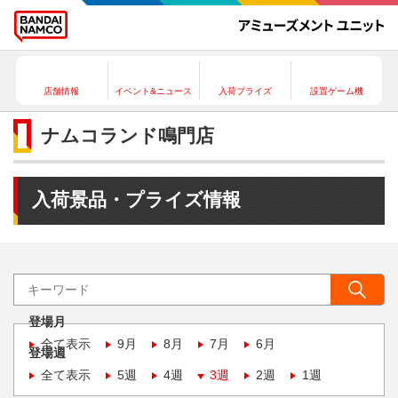
店舗情報
イベント&ニュース
入荷プライズ
設置ゲーム機
ナムコランド鳴門店
入荷景品・プライズ情報
登場月
全て表示
9月
8月
7月
6月
登場週
全て表示
5週
4週
3週
2週
1週