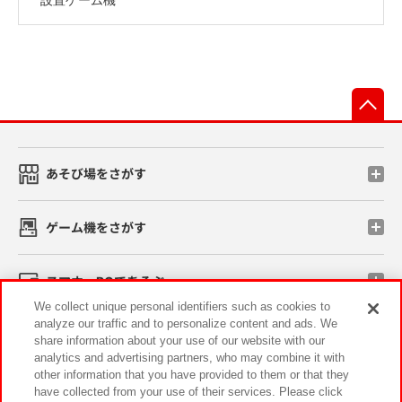
先
あそび場をさがす
ゲーム機をさがす
スマホ・PCであそぶ
We collect unique personal identifiers such as cookies to
analyze our traffic and to personalize content and ads. We
イベント・キャンペーン
share information about your use of our website with our
analytics and advertising partners, who may combine it with
other information that you have provided to them or that they
have collected from your use of their services. Please click