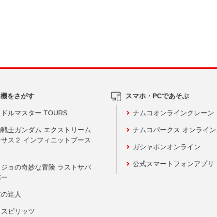
ム機をさがす
スマホ・PCであそぶ
ドルマスター TOURS
ナムコオンラインクレーン
動戦士ガンダム エクストリーム
ナムコパークス オンライ
ーサス２ インフィニットブース
ガシャポンオンライン
公式スマートフォンアプリ
ョジョの奇妙な冒険 ラストサバ
バー
鼓の達人
りスピリッツ