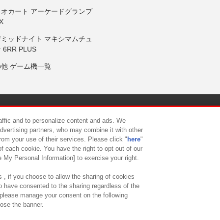
リオカート アーケードグランプ
X
岸ミッドナイト マキシマムチュ
 6RR PLUS
の他 ゲーム機一覧
サイトポリシー
プライバシーポリシー
ウェブアクセシビリティ方
raffic and to personalize content and ads. We
advertising partners, who may combine it with other
rom your use of their services. Please click "
here
"
供について
カスタマーハラスメント対応方針
よくあるご質問・
f each cookie. You have the right to opt out of our
e My Personal Information] to exercise your right.
 , if you choose to allow the sharing of cookies
to have consented to the sharing regardless of the
, please manage your consent on the following
lose the banner.
ndai Namco Amusement Lab Inc.
©Bandai Namco Experience Inc.
©HANAY