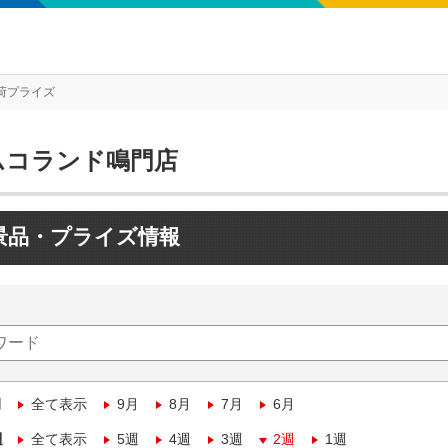
荷プライズ
ムコランド鳴門店
景品・プライズ情報
月
全て表示
9月
8月
7月
6月
週
全て表示
5週
4週
3週
2週
1週