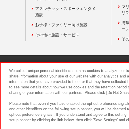
マ
アスレチック・スポーツエンタメ
リD
施設
湾
お子様・ファミリー向け施設
ーン
その他の施設・サービス
そ
関連会社
サステナビリティ
We collect unique personal identifiers such as cookies to analyze our t
share information about your use of our website with our analytics and 
information that you have provided to them or that they have collected f
食品のご提
to see more details about how we use cookies and the retention period o
sharing of your information with our partners. Please click [Do Not Shar
Please note that even if you have enabled the opt-out preference signals
and other identifiers on the following setup banner, you will be deemed 
opt-out preference signals . If you understand and agree to this setting
setup banner by clicking the link below, then click 'Save Settings' and c
©Bandai Namco Amusement Inc.
©Ba