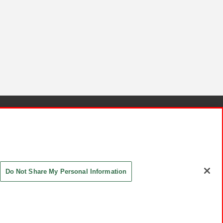
針と検証結果
お取引先さまとともに
お問い合わせ
Do Not Share My Personal Information
ASHIKI Co., Ltd. All Rights Reserved.