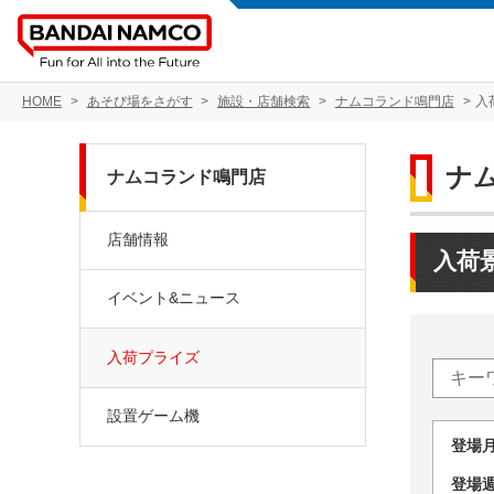
HOME
あそび場をさがす
施設・店舗検索
ナムコランド鳴門店
入
ナ
ナムコランド鳴門店
店舗情報
入荷
イベント&ニュース
入荷プライズ
設置ゲーム機
登場
登場