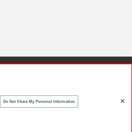
針と検証結果
お取引先さまとともに
お問い合わせ
Do Not Share My Personal Information
ASHIKI Co., Ltd. All Rights Reserved.