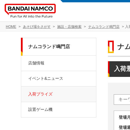
HOME
あそび場をさがす
施設・店舗検索
ナムコランド鳴門店
入
ナ
ナムコランド鳴門店
店舗情報
入荷
イベント&ニュース
入荷プライズ
設置ゲーム機
登場
登場