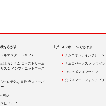
ム機をさがす
スマホ・PCであそぶ
ドルマスター TOURS
ナムコオンラインクレーン
動戦士ガンダム エクストリーム
ナムコパークス オンライ
ーサス２ インフィニットブース
ガシャポンオンライン
公式スマートフォンアプリ
ョジョの奇妙な冒険 ラストサバ
バー
鼓の達人
りスピリッツ