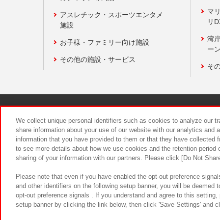
マ
アスレチック・スポーツエンタメ
リD
施設
湾
お子様・ファミリー向け施設
ーン
その他の施設・サービス
そ
関連会社
サステナビリティ
We collect unique personal identifiers such as cookies to analyze our t
share information about your use of our website with our analytics and 
information that you have provided to them or that they have collected f
食品のご提
to see more details about how we use cookies and the retention period o
sharing of your information with our partners. Please click [Do Not Shar
Please note that even if you have enabled the opt-out preference signals
and other identifiers on the following setup banner, you will be deemed 
opt-out preference signals . If you understand and agree to this setting
setup banner by clicking the link below, then click 'Save Settings' and c
©Bandai Namco Amusement Inc.
©Ba