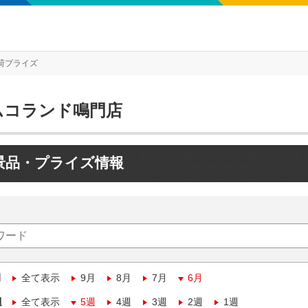
荷プライズ
ムコランド鳴門店
景品・プライズ情報
月
全て表示
9月
8月
7月
6月
週
全て表示
5週
4週
3週
2週
1週