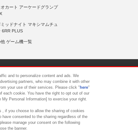
リオカート アーケードグランプ
X
岸ミッドナイト マキシマムチュ
 6RR PLUS
の他 ゲーム機一覧
サイトポリシー
プライバシーポリシー
ウェブアクセシビリティ方
raffic and to personalize content and ads. We
advertising partners, who may combine it with other
rom your use of their services. Please click "
here
"
供について
カスタマーハラスメント対応方針
よくあるご質問・
f each cookie. You have the right to opt out of our
e My Personal Information] to exercise your right.
 , if you choose to allow the sharing of cookies
to have consented to the sharing regardless of the
, please manage your consent on the following
lose the banner.
ndai Namco Amusement Lab Inc.
©Bandai Namco Experience Inc.
©HANAY