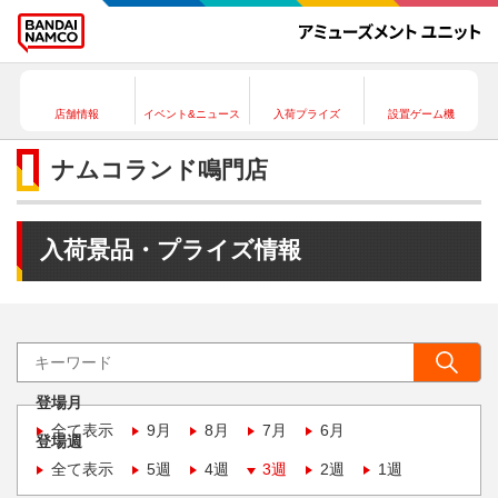
店舗情報
イベント&ニュース
入荷プライズ
設置ゲーム機
ナムコランド鳴門店
入荷景品・プライズ情報
登場月
全て表示
9月
8月
7月
6月
登場週
全て表示
5週
4週
3週
2週
1週