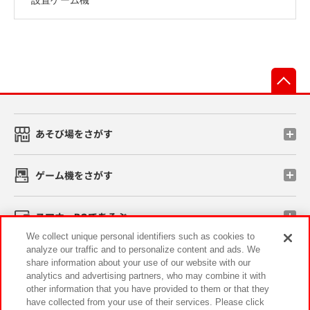
先
あそび場をさがす
ゲーム機をさがす
スマホ・PCであそぶ
We collect unique personal identifiers such as cookies to
analyze our traffic and to personalize content and ads. We
イベント・キャンペーン
share information about your use of our website with our
analytics and advertising partners, who may combine it with
other information that you have provided to them or that they
have collected from your use of their services. Please click