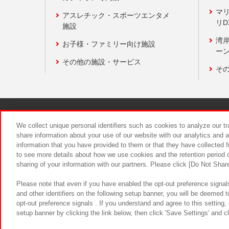
マ
アスレチック・スポーツエンタメ
リD
施設
湾
お子様・ファミリー向け施設
ーン
その他の施設・サービス
そ
関連会社
サステナビリティ
We collect unique personal identifiers such as cookies to analyze our t
share information about your use of our website with our analytics and 
information that you have provided to them or that they have collected f
食品のご提
to see more details about how we use cookies and the retention period o
sharing of your information with our partners. Please click [Do Not Shar
Please note that even if you have enabled the opt-out preference signals
and other identifiers on the following setup banner, you will be deemed 
opt-out preference signals . If you understand and agree to this setting
setup banner by clicking the link below, then click 'Save Settings' and c
©Bandai Namco Amusement Inc.
©Ba