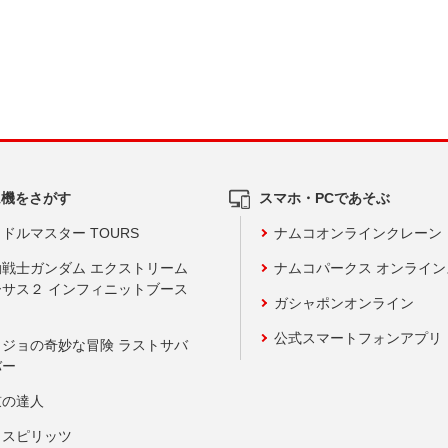
ム機をさがす
スマホ・PCであそぶ
ドルマスター TOURS
ナムコオンラインクレーン
動戦士ガンダム エクストリーム
ナムコパークス オンライ
ーサス２ インフィニットブース
ガシャポンオンライン
公式スマートフォンアプリ
ョジョの奇妙な冒険 ラストサバ
バー
鼓の達人
りスピリッツ