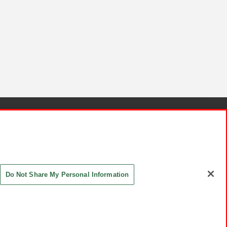
針と検証結果
お取引先さまとともに
お問い合わせ
Do Not Share My Personal Information
ASHIKI Co., Ltd. All Rights Reserved.