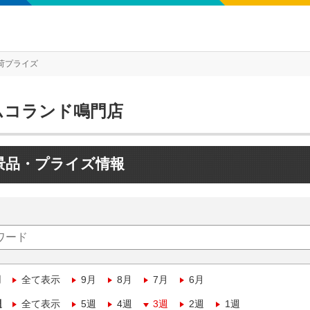
荷プライズ
ムコランド鳴門店
景品・プライズ情報
月
全て表示
9月
8月
7月
6月
週
全て表示
5週
4週
3週
2週
1週