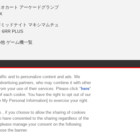
リオカート アーケードグランプ
X
岸ミッドナイト マキシマムチュ
 6RR PLUS
の他 ゲーム機一覧
サイトポリシー
プライバシーポリシー
ウェブアクセシビリティ方
raffic and to personalize content and ads. We
advertising partners, who may combine it with other
rom your use of their services. Please click "
here
"
供について
カスタマーハラスメント対応方針
よくあるご質問・
f each cookie. You have the right to opt out of our
e My Personal Information] to exercise your right.
 , if you choose to allow the sharing of cookies
to have consented to the sharing regardless of the
, please manage your consent on the following
lose the banner.
ndai Namco Amusement Lab Inc.
©Bandai Namco Experience Inc.
©HANAY