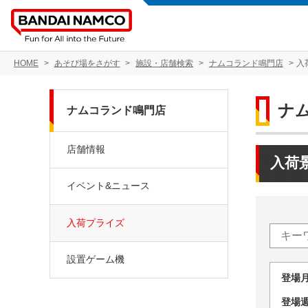
HOME
あそび場をさがす
施設・店舗検索
ナムコランド鳴門店
入
ナ
ナムコランド鳴門店
店舗情報
入荷
イベント&ニュース
入荷プライズ
設置ゲーム機
登場
登場