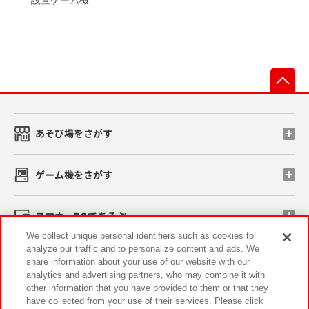
先
あそび場をさがす
ゲーム機をさがす
スマホ・PCであそぶ
We collect unique personal identifiers such as cookies to
analyze our traffic and to personalize content and ads. We
イベント・キャンペーン
share information about your use of our website with our
analytics and advertising partners, who may combine it with
other information that you have provided to them or that they
have collected from your use of their services. Please click