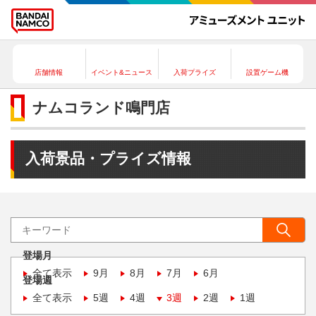
店舗情報
イベント&ニュース
入荷プライズ
設置ゲーム機
ナムコランド鳴門店
入荷景品・プライズ情報
登場月
全て表示
9月
8月
7月
6月
登場週
全て表示
5週
4週
3週
2週
1週