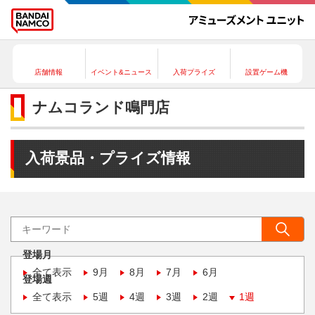
店舗情報
イベント&ニュース
入荷プライズ
設置ゲーム機
ナムコランド鳴門店
入荷景品・プライズ情報
登場月
全て表示
9月
8月
7月
6月
登場週
全て表示
5週
4週
3週
2週
1週