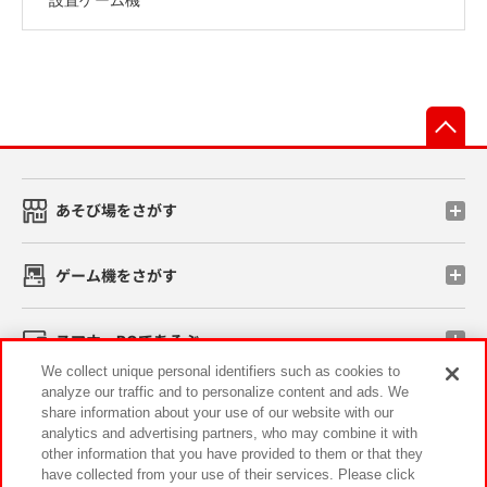
先
あそび場をさがす
ゲーム機をさがす
スマホ・PCであそぶ
We collect unique personal identifiers such as cookies to
analyze our traffic and to personalize content and ads. We
イベント・キャンペーン
share information about your use of our website with our
analytics and advertising partners, who may combine it with
other information that you have provided to them or that they
have collected from your use of their services. Please click