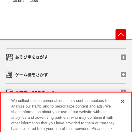
先
あそび場をさがす
ゲーム機をさがす
スマホ・PCであそぶ
We collect unique personal identifiers such as cookies to
analyze our traffic and to personalize content and ads. We
イベント・キャンペーン
share information about your use of our website with our
analytics and advertising partners, who may combine it with
other information that you have provided to them or that they
have collected from your use of their services. Please click