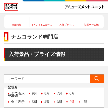
店舗情報
イベント&ニュース
入荷プライズ
設置ゲーム機
ナムコランド鳴門店
入荷景品・プライズ情報
登場月
全て表示
9月
8月
7月
6月
登場週
全て表示
5週
4週
3週
2週
1週