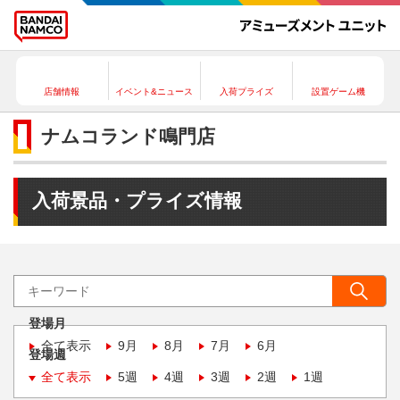
店舗情報
イベント&ニュース
入荷プライズ
設置ゲーム機
ナムコランド鳴門店
入荷景品・プライズ情報
登場月
全て表示
9月
8月
7月
6月
登場週
全て表示
5週
4週
3週
2週
1週