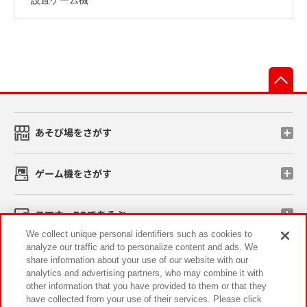
先
あそび場をさがす
ゲーム機をさがす
スマホ・PCであそぶ
We collect unique personal identifiers such as cookies to
analyze our traffic and to personalize content and ads. We
イベント・キャンペーン
share information about your use of our website with our
analytics and advertising partners, who may combine it with
other information that you have provided to them or that they
have collected from your use of their services. Please click