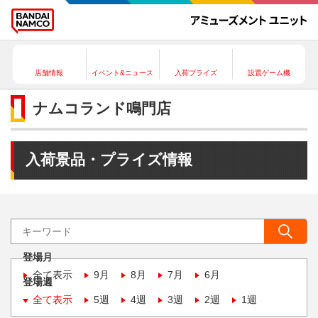
店舗情報
イベント&ニュース
入荷プライズ
設置ゲーム機
ナムコランド鳴門店
入荷景品・プライズ情報
登場月
全て表示
9月
8月
7月
6月
登場週
全て表示
5週
4週
3週
2週
1週