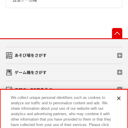
先
あそび場をさがす
ゲーム機をさがす
スマホ・PCであそぶ
We collect unique personal identifiers such as cookies to
analyze our traffic and to personalize content and ads. We
イベント・キャンペーン
share information about your use of our website with our
analytics and advertising partners, who may combine it with
other information that you have provided to them or that they
have collected from your use of their services. Please click