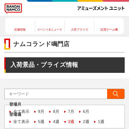
店舗情報
イベント&ニュース
入荷プライズ
設置ゲーム機
ナムコランド鳴門店
入荷景品・プライズ情報
登場月
全て表示
9月
8月
7月
6月
登場週
全て表示
5週
4週
3週
2週
1週