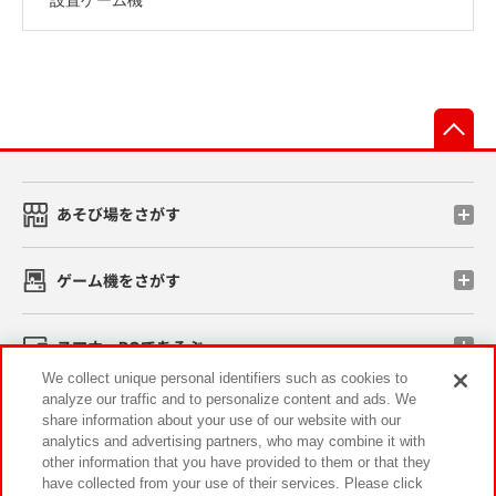
先
あそび場をさがす
ゲーム機をさがす
スマホ・PCであそぶ
We collect unique personal identifiers such as cookies to
analyze our traffic and to personalize content and ads. We
イベント・キャンペーン
share information about your use of our website with our
analytics and advertising partners, who may combine it with
other information that you have provided to them or that they
have collected from your use of their services. Please click