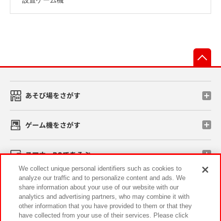
先
あそび場をさがす
ゲーム機をさがす
スマホ・PCであそぶ
We collect unique personal identifiers such as cookies to
analyze our traffic and to personalize content and ads. We
イベント・キャンペーン
share information about your use of our website with our
analytics and advertising partners, who may combine it with
other information that you have provided to them or that they
have collected from your use of their services. Please click