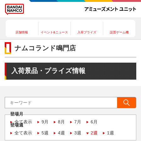
店舗情報
イベント&ニュース
入荷プライズ
設置ゲーム機
ナムコランド鳴門店
入荷景品・プライズ情報
登場月
全て表示
9月
8月
7月
6月
登場週
全て表示
5週
4週
3週
2週
1週