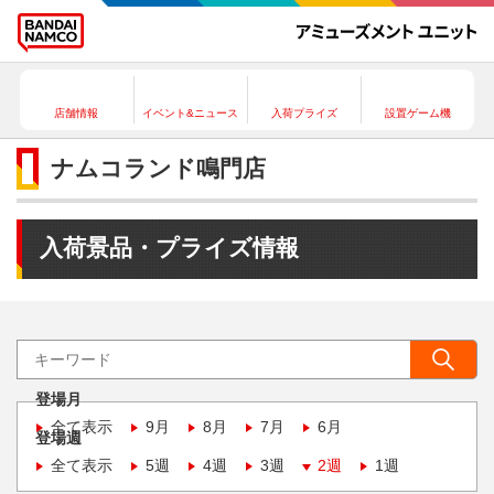
店舗情報
イベント&ニュース
入荷プライズ
設置ゲーム機
ナムコランド鳴門店
入荷景品・プライズ情報
登場月
全て表示
9月
8月
7月
6月
登場週
全て表示
5週
4週
3週
2週
1週