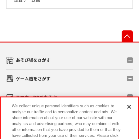
先
あそび場をさがす
ゲーム機をさがす
スマホ・PCであそぶ
We collect unique personal identifiers such as cookies to
analyze our traffic and to personalize content and ads. We
イベント・キャンペーン
share information about your use of our website with our
analytics and advertising partners, who may combine it with
other information that you have provided to them or that they
have collected from your use of their services. Please click