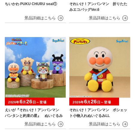
ちいかわ PUKU CHURU seal①
それいけ！アンパンマン 折りたた
みエコバッグVer.6
6
26
6
26
2026年
月
日～登場
2026年
月
日～登場
えいが『それいけ！アンパンマン
それいけ！アンパンマン ポシェッ
パンタンと約束の星』 ぬいぐるみ
ト小物入れぬいぐるみLL