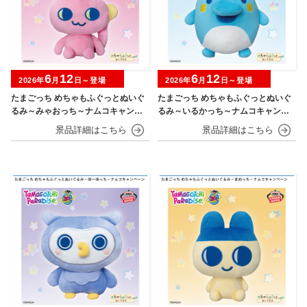
6
12
6
12
2026年
月
日～登場
2026年
月
日～登場
たまごっち めちゃもふぐっとぬいぐ
たまごっち めちゃもふぐっとぬいぐ
るみ～みゃおっち～ナムコキャンペ
るみ～いるかっち～ナムコキャンペ
ーン
ーン