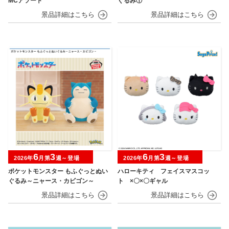
MCアソート
ぐるみ①
6
3
6
3
2026年
月第
週～登場
2026年
月第
週～登場
ポケットモンスター もふぐっとぬい
ハローキティ フェイスマスコッ
ぐるみ～ニャース・カビゴン～
ト ×〇×〇ギャル