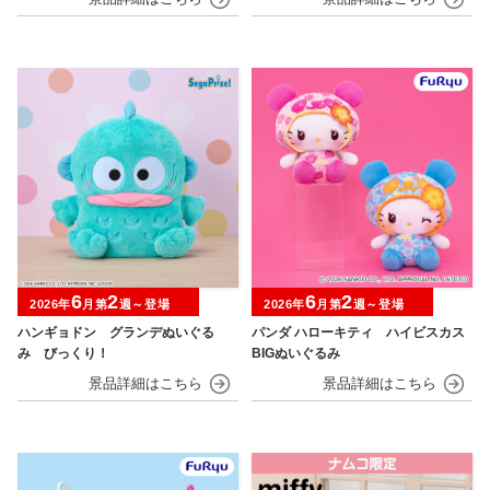
6
2
6
2
2026年
月第
週～登場
2026年
月第
週～登場
ハンギョドン グランデぬいぐる
パンダ ハローキティ ハイビスカス
み びっくり！
BIGぬいぐるみ