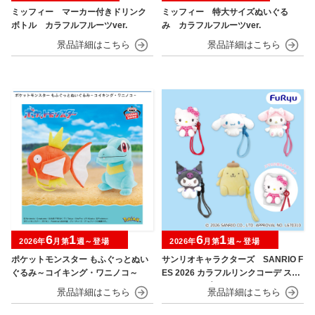
ミッフィー マーカー付きドリンク
ミッフィー 特大サイズぬいぐる
ボトル カラフルフルーツver.
み カラフルフルーツver.
6
1
6
1
2026年
月第
週～登場
2026年
月第
週～登場
ポケットモンスター もふぐっとぬい
サンリオキャラクターズ SANRIO F
ぐるみ～コイキング・ワニノコ～
ES 2026 カラフルリンクコーデ スマ
ホストラップ