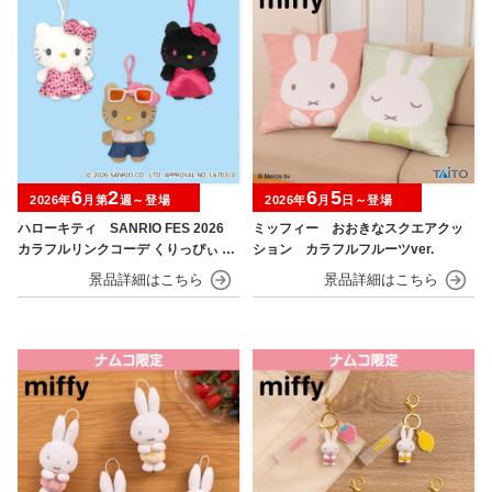
6
2
6
5
2026年
月第
週～登場
2026年
月
日～登場
ハローキティ SANRIO FES 2026
ミッフィー おおきなスクエアクッ
カラフルリンクコーデ くりっぴぃ ぬ
ション カラフルフルーツver.
いぐるみ