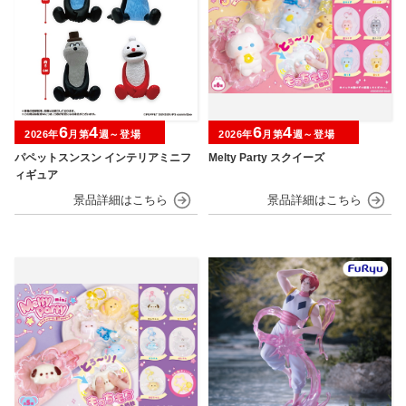
6
4
6
4
2026年
月第
週～登場
2026年
月第
週～登場
パペットスンスン インテリアミニフ
Melty Party スクイーズ
ィギュア