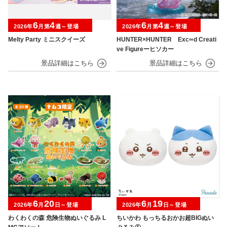
6
4
6
4
2026年
月第
週～登場
2026年
月第
週～登場
Melty Party ミニスクイーズ
HUNTER×HUNTER Exc∞d Creati
ve Figureーヒソカー
6
20
6
19
2026年
月
日～登場
2026年
月
日～登場
わくわくの森 危険生物ぬいぐるみ L
ちいかわ もっちるおかお超BIGぬい