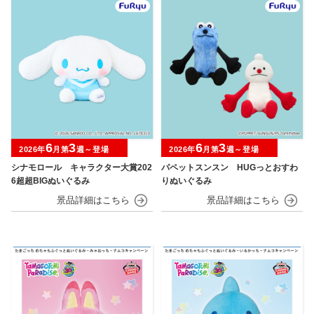
6
3
6
3
2026年
月第
週～登場
2026年
月第
週～登場
シナモロール キャラクター大賞202
パペットスンスン HUGっとおすわ
6超超BIGぬいぐるみ
りぬいぐるみ