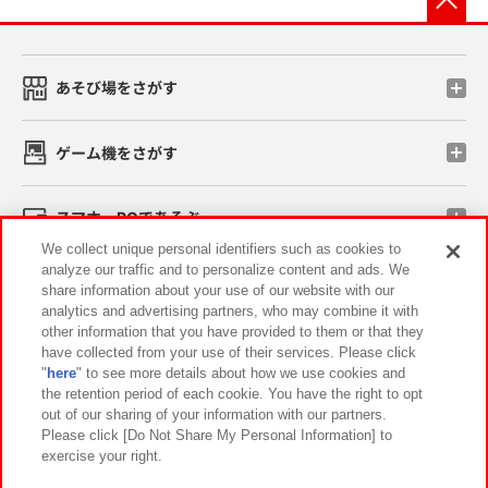
あそび場をさがす
ゲーム機をさがす
スマホ・PCであそぶ
We collect unique personal identifiers such as cookies to
analyze our traffic and to personalize content and ads. We
イベント・キャンペーン
share information about your use of our website with our
analytics and advertising partners, who may combine it with
other information that you have provided to them or that they
have collected from your use of their services. Please click
"
here
" to see more details about how we use cookies and
関連会社
サステナビリティ
サイトポリシー
the retention period of each cookie. You have the right to opt
out of our sharing of your information with our partners.
プライバシーポリシー
ウェブアクセシビリティ方針と検証結果
Please click [Do Not Share My Personal Information] to
exercise your right.
お取引先さまとともに
食品のご提供について