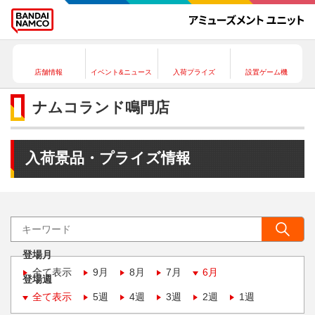
店舗情報
イベント&ニュース
入荷プライズ
設置ゲーム機
ナムコランド鳴門店
入荷景品・プライズ情報
登場月
全て表示
9月
8月
7月
6月
登場週
全て表示
5週
4週
3週
2週
1週