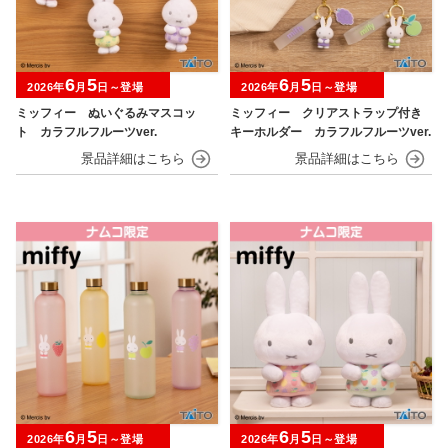
6
5
6
5
2026年
月
日～登場
2026年
月
日～登場
ミッフィー ぬいぐるみマスコッ
ミッフィー クリアストラップ付き
ト カラフルフルーツver.
キーホルダー カラフルフルーツver.
6
5
6
5
2026年
月
日～登場
2026年
月
日～登場