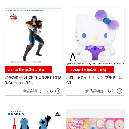
6
4
6
4
2026年
月第
週～登場
2026年
月第
週～登場
北斗の拳 -FIST OF THE NORTH STA
ハローキティ ナイトパープルドール
R-Grandista-REI-
GJ