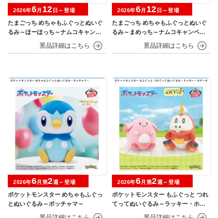
6
12
6
12
2026年
月
日～登場
2026年
月
日～登場
たまごっち めちゃもふぐっとぬいぐ
たまごっち めちゃもふぐっとぬいぐ
るみ～ほーほっち～ナムコキャンペ
るみ～まめっち～ナムコキャンペー
ーン
ン
6
2
6
2
2026年
月第
週～登場
2026年
月第
週～登場
ポケットモンスター めちゃもふぐっ
ポケットモンスター もふぐっと つれ
とぬいぐるみ～ポッチャマ～
てってぬいぐるみ～ラッキー・ホゲ
ータ～