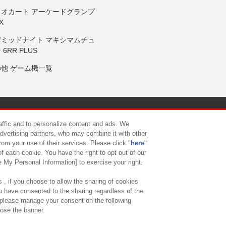
リオカート アーケードグランプ
X
岸ミッドナイト マキシマムチュ
 6RR PLUS
の他 ゲーム機一覧
サイトポリシー
プライバシーポリシー
ウェブアクセシビリティ方
raffic and to personalize content and ads. We
advertising partners, who may combine it with other
rom your use of their services. Please click "
here
"
供について
カスタマーハラスメント対応方針
よくあるご質問・
f each cookie. You have the right to opt out of our
e My Personal Information] to exercise your right.
 , if you choose to allow the sharing of cookies
to have consented to the sharing regardless of the
, please manage your consent on the following
lose the banner.
ndai Namco Amusement Lab Inc.
©Bandai Namco Experience Inc.
©HANAY