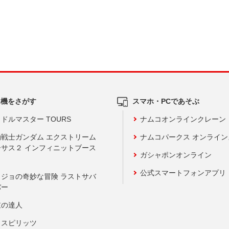
ム機をさがす
スマホ・PCであそぶ
ドルマスター TOURS
ナムコオンラインクレーン
動戦士ガンダム エクストリーム
ナムコパークス オンライ
ーサス２ インフィニットブース
ガシャポンオンライン
公式スマートフォンアプリ
ョジョの奇妙な冒険 ラストサバ
バー
鼓の達人
りスピリッツ