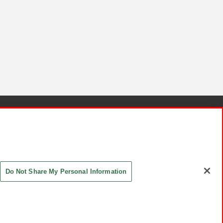
針と検証結果
お取引先さまとともに
お問い合わせ
Do Not Share My Personal Information
ASHIKI Co., Ltd. All Rights Reserved.