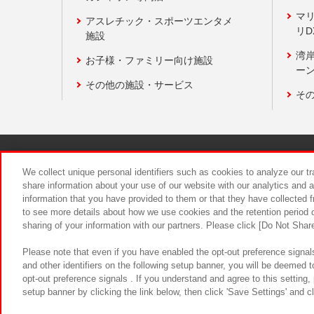
マ
アスレチック・スポーツエンタメ
リD
施設
湾
お子様・ファミリー向け施設
ーン
その他の施設・サービス
そ
関連会社
サステナビリティ
We collect unique personal identifiers such as cookies to analyze our t
share information about your use of our website with our analytics and 
information that you have provided to them or that they have collected f
食品のご提
to see more details about how we use cookies and the retention period o
sharing of your information with our partners. Please click [Do Not Shar
Please note that even if you have enabled the opt-out preference signals
and other identifiers on the following setup banner, you will be deemed 
opt-out preference signals . If you understand and agree to this setting
setup banner by clicking the link below, then click 'Save Settings' and c
©Bandai Namco Amusement Inc.
©Ba