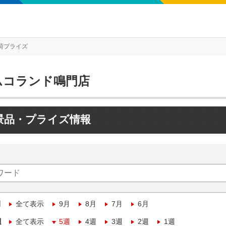
荷プライズ
ムコランド鳴門店
景品・プライズ情報
月
全て表示
9月
8月
7月
6月
週
全て表示
5週
4週
3週
2週
1週