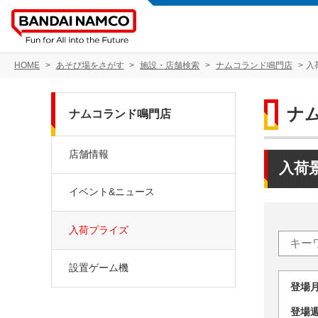
HOME
あそび場をさがす
施設・店舗検索
ナムコランド鳴門店
入
ナ
ナムコランド鳴門店
店舗情報
入荷
イベント&ニュース
入荷プライズ
設置ゲーム機
登場
登場